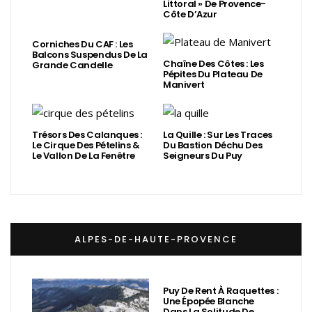
Littoral » De Provence-
Côte D’Azur
Corniches Du CAF : Les
Balcons Suspendus De La
Chaîne Des Côtes : Les
Grande Candelle
Pépites Du Plateau De
Manivert
Trésors Des Calanques :
La Quille : Sur Les Traces
Le Cirque Des Pételins &
Du Bastion Déchu Des
Le Vallon De La Fenêtre
Seigneurs Du Puy
ALPES-DE-HAUTE-PROVENCE
Puy De Rent À Raquettes :
Une Épopée Blanche
Dans La Solitude De