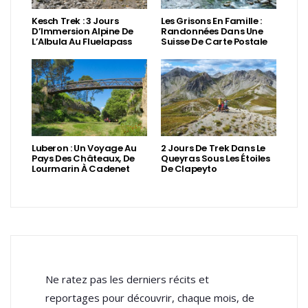
Kesch Trek : 3 Jours
Les Grisons En Famille :
D’Immersion Alpine De
Randonnées Dans Une
L’Albula Au Fluelapass
Suisse De Carte Postale
Luberon : Un Voyage Au
2 Jours De Trek Dans Le
Pays Des Châteaux, De
Queyras Sous Les Étoiles
Lourmarin À Cadenet
De Clapeyto
Ne ratez pas les derniers récits et
reportages pour découvrir, chaque mois, de