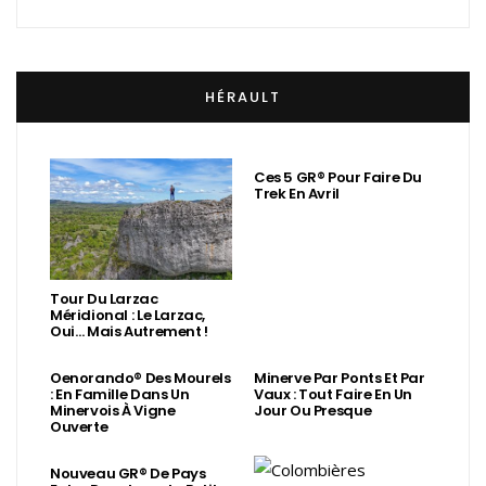
HÉRAULT
Ces 5 GR® Pour Faire Du
Trek En Avril
Tour Du Larzac
Méridional : Le Larzac,
Oui… Mais Autrement !
Oenorando® Des Mourels
Minerve Par Ponts Et Par
: En Famille Dans Un
Vaux : Tout Faire En Un
Minervois À Vigne
Jour Ou Presque
Ouverte
Nouveau GR® De Pays