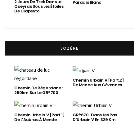
2 Jours De Trek Dans Le
Paradis Blanc
Queyras Sous Les Étoiles
De Clapeyto
LOZÈRE
Chemin Urbain V [Part.2]
De Mende Aux Cévennes
Chemin De Régordane :
250km Sur Le GR®700
Chemin Urbain V [Part.1]
GR®670 : Dans Les Pas
De L’Aubrac À Mende
D’Urbain V En 329 Km