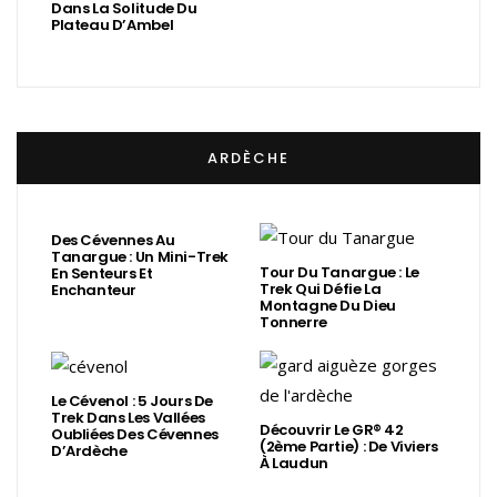
Dans La Solitude Du
Plateau D’Ambel
ARDÈCHE
Des Cévennes Au
Tanargue : Un Mini-Trek
Tour Du Tanargue : Le
En Senteurs Et
Trek Qui Défie La
Enchanteur
Montagne Du Dieu
Tonnerre
Le Cévenol : 5 Jours De
Trek Dans Les Vallées
Découvrir Le GR® 42
Oubliées Des Cévennes
(2ème Partie) : De Viviers
D’Ardèche
À Laudun