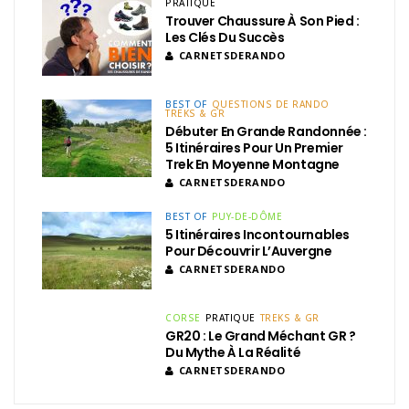
PRATIQUE
Trouver Chaussure À Son Pied :
Les Clés Du Succès
CARNETSDERANDO
BEST OF
QUESTIONS DE RANDO
TREKS & GR
Débuter En Grande Randonnée :
5 Itinéraires Pour Un Premier
Trek En Moyenne Montagne
CARNETSDERANDO
BEST OF
PUY-DE-DÔME
5 Itinéraires Incontournables
Pour Découvrir L’Auvergne
CARNETSDERANDO
CORSE
PRATIQUE
TREKS & GR
GR20 : Le Grand Méchant GR ?
Du Mythe À La Réalité
CARNETSDERANDO