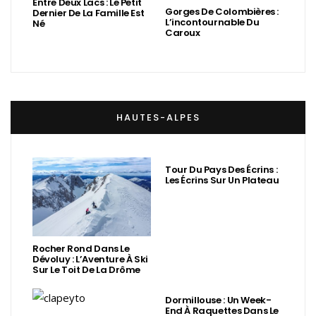
Entre Deux Lacs : Le Petit
Gorges De Colombières :
Dernier De La Famille Est
L’incontournable Du
Né
Caroux
HAUTES-ALPES
Tour Du Pays Des Écrins :
Les Écrins Sur Un Plateau
Rocher Rond Dans Le
Dévoluy : L’Aventure À Ski
Sur Le Toit De La Drôme
Dormillouse : Un Week-
End À Raquettes Dans Le