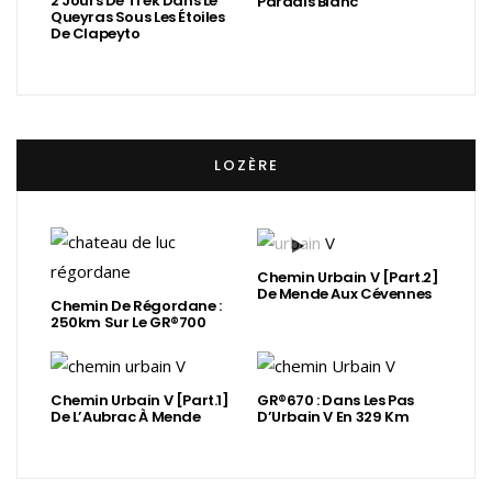
2 Jours De Trek Dans Le
Paradis Blanc
Queyras Sous Les Étoiles
De Clapeyto
LOZÈRE
Chemin Urbain V [Part.2]
De Mende Aux Cévennes
Chemin De Régordane :
250km Sur Le GR®700
Chemin Urbain V [Part.1]
GR®670 : Dans Les Pas
De L’Aubrac À Mende
D’Urbain V En 329 Km