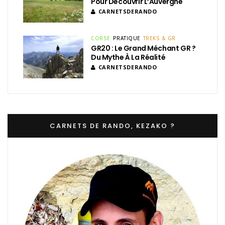
Pour Découvrir L’Auvergne
CARNETSDERANDO
CORSE
PRATIQUE
TREKS & GR
GR20 : Le Grand Méchant GR ?
Du Mythe À La Réalité
CARNETSDERANDO
CARNETS DE RANDO, KEZAKO ?