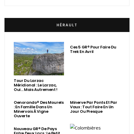
HÉRAULT
Ces 5 GR® Pour Faire Du
Trek En Avril
Tour Du Larzac
Méridional : Le Larzac,
Oui… Mais Autrement !
Oenorando® Des Mourels
Minerve Par Ponts Et Par
: En Famille Dans Un
Vaux : Tout Faire En Un
Minervois À Vigne
Jour Ou Presque
Ouverte
Nouveau GR® De Pays
Entre Deux Lacs : Le Petit