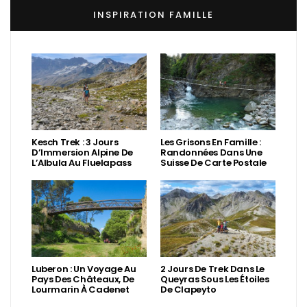
INSPIRATION FAMILLE
Kesch Trek : 3 Jours
Les Grisons En Famille :
D’Immersion Alpine De
Randonnées Dans Une
L’Albula Au Fluelapass
Suisse De Carte Postale
Luberon : Un Voyage Au
2 Jours De Trek Dans Le
Pays Des Châteaux, De
Queyras Sous Les Étoiles
Lourmarin À Cadenet
De Clapeyto