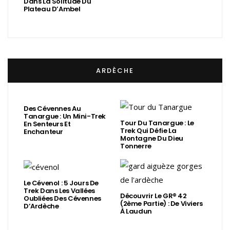
Dans La Solitude Du
Plateau D’Ambel
ARDÈCHE
Des Cévennes Au
Tanargue : Un Mini-Trek
Tour Du Tanargue : Le
En Senteurs Et
Trek Qui Défie La
Enchanteur
Montagne Du Dieu
Tonnerre
Le Cévenol : 5 Jours De
Trek Dans Les Vallées
Découvrir Le GR® 42
Oubliées Des Cévennes
(2ème Partie) : De Viviers
D’Ardèche
À Laudun