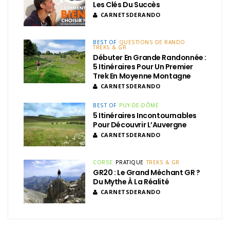
Les Clés Du Succès
CARNETSDERANDO
BEST OF
QUESTIONS DE RANDO
TREKS & GR
Débuter En Grande Randonnée :
5 Itinéraires Pour Un Premier
Trek En Moyenne Montagne
CARNETSDERANDO
BEST OF
PUY-DE-DÔME
5 Itinéraires Incontournables
Pour Découvrir L’Auvergne
CARNETSDERANDO
CORSE
PRATIQUE
TREKS & GR
GR20 : Le Grand Méchant GR ?
Du Mythe À La Réalité
CARNETSDERANDO