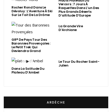
Hauts Plateaux Du
Vercors : 7 Jours À
Rocher Rond Dans Le
Raquettes Dans L’un Des
Dévoluy : L’Aventure À Ski
Plus Grands Déserts
Sur Le Toit De La Drôme
D’altitude D’Europe
La Grande Vire
D’Archiane
GR® De Pays Tour Des
Baronnies Provençales :
Le Petit Trek Qui
Deviendra Grand
Le Tour Du Rocher Saint-
Julien
Dans La Solitude Du
Plateau D’Ambel
ARDÈCHE