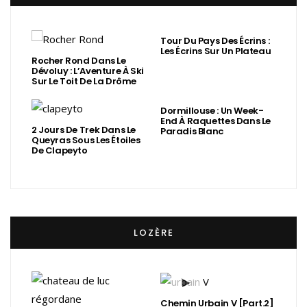
Tour Du Pays Des Écrins :
Les Écrins Sur Un Plateau
Rocher Rond Dans Le
Dévoluy : L’Aventure À Ski
Sur Le Toit De La Drôme
Dormillouse : Un Week-
End À Raquettes Dans Le
2 Jours De Trek Dans Le
Paradis Blanc
Queyras Sous Les Étoiles
De Clapeyto
LOZÈRE
Chemin Urbain V [Part.2]