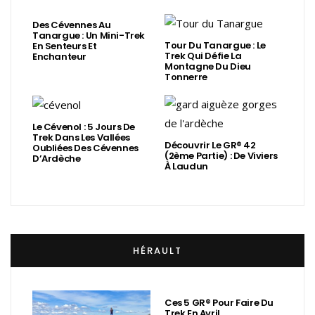
Des Cévennes Au
Tanargue : Un Mini-Trek
Tour Du Tanargue : Le
En Senteurs Et
Trek Qui Défie La
Enchanteur
Montagne Du Dieu
Tonnerre
Le Cévenol : 5 Jours De
Trek Dans Les Vallées
Découvrir Le GR® 42
Oubliées Des Cévennes
(2ème Partie) : De Viviers
D’Ardèche
À Laudun
HÉRAULT
Ces 5 GR® Pour Faire Du
Trek En Avril