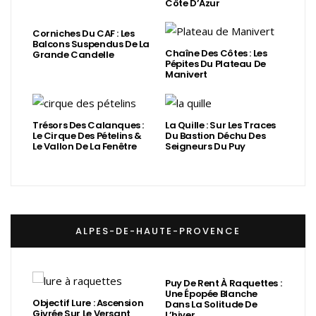
Côte D’Azur
Corniches Du CAF : Les
Balcons Suspendus De La
Chaîne Des Côtes : Les
Grande Candelle
Pépites Du Plateau De
Manivert
Trésors Des Calanques :
La Quille : Sur Les Traces
Le Cirque Des Pételins &
Du Bastion Déchu Des
Le Vallon De La Fenêtre
Seigneurs Du Puy
ALPES-DE-HAUTE-PROVENCE
Puy De Rent À Raquettes :
Une Épopée Blanche
Objectif Lure : Ascension
Dans La Solitude De
Givrée Sur Le Versant
L’hiver