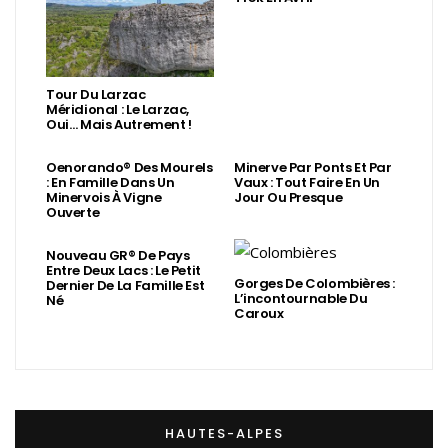
Tour Du Larzac
Méridional : Le Larzac,
Oui… Mais Autrement !
Oenorando® Des Mourels
Minerve Par Ponts Et Par
: En Famille Dans Un
Vaux : Tout Faire En Un
Minervois À Vigne
Jour Ou Presque
Ouverte
Nouveau GR® De Pays
Entre Deux Lacs : Le Petit
Gorges De Colombières :
Dernier De La Famille Est
L’incontournable Du
Né
Caroux
HAUTES-ALPES