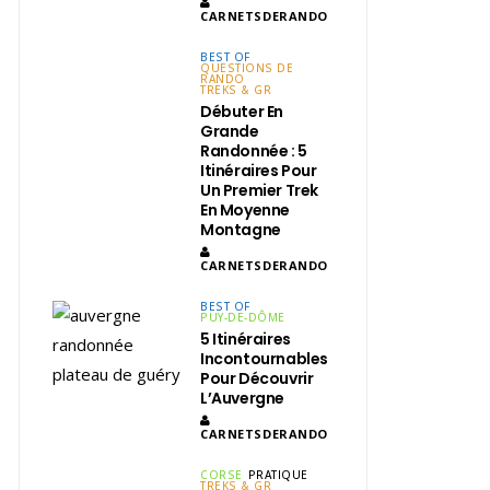
CARNETSDERANDO
BEST OF
QUESTIONS DE
RANDO
TREKS & GR
Débuter En
Grande
Randonnée : 5
Itinéraires Pour
Un Premier Trek
En Moyenne
Montagne
CARNETSDERANDO
BEST OF
PUY-DE-DÔME
5 Itinéraires
Incontournables
Pour Découvrir
L’Auvergne
CARNETSDERANDO
CORSE
PRATIQUE
TREKS & GR