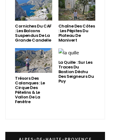
Corniches Du CAF
Chaîne Des Côtes
: Les Balcons
: Les Pépites Du
Suspendus De La
Plateau De
Grande Candelle
Manivert
La Quille : Sur Les
Traces Du
Bastion Déchu
Des Seigneurs Du
Trésors Des
Puy
Calanques : Le
Cirque Des
Pételins & Le
Vallon De La
Fenêtre
ALPES-DE-HAUTE-PROVENCE