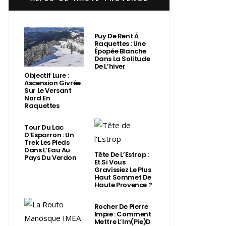
Puy De Rent À
Raquettes : Une
Épopée Blanche
Dans La Solitude
De L’hiver
Objectif Lure :
Ascension Givrée
Sur Le Versant
Nord En
Raquettes
Tour Du Lac
D’Esparron : Un
Trek Les Pieds
Dans L’Eau Au
Tête De L’Estrop :
Pays Du Verdon
Et Si Vous
Gravissiez Le Plus
Haut Sommet De
Haute Provence ?
Rocher De Pierre
Impie : Comment
Mettre L’Im(Pie)d