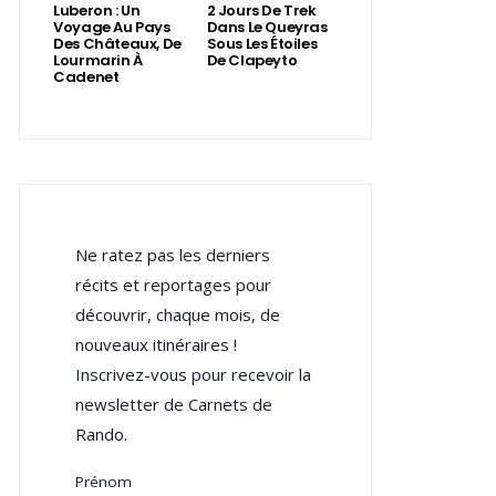
Luberon : Un
2 Jours De Trek
Voyage Au Pays
Dans Le Queyras
Des Châteaux, De
Sous Les Étoiles
Lourmarin À
De Clapeyto
Cadenet
Ne ratez pas les derniers
récits et reportages pour
découvrir, chaque mois, de
nouveaux itinéraires !
Inscrivez-vous pour recevoir la
newsletter de Carnets de
Rando.
Prénom