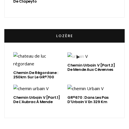
De Clapeyto
LOZÈRE
Chemin Urbain V [Part.2]
De Mende Aux Cévennes
Chemin De Régordane :
250km Sur Le GR®700
Chemin Urbain V [Part.1]
GR®670 : Dans Les Pas
De L’Aubrac À Mende
D’Urbain V En 329 Km