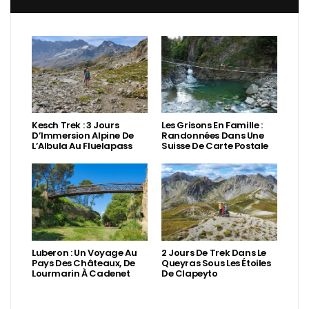
Kesch Trek : 3 Jours
Les Grisons En Famille :
D’Immersion Alpine De
Randonnées Dans Une
L’Albula Au Fluelapass
Suisse De Carte Postale
Luberon : Un Voyage Au
2 Jours De Trek Dans Le
Pays Des Châteaux, De
Queyras Sous Les Étoiles
Lourmarin À Cadenet
De Clapeyto