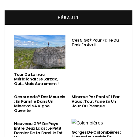
HÉRAULT
Ces 5 GR® Pour Faire Du
Trek En Avril
Tour Du Larzac
Méridional : Le Larzac,
Oui… Mais Autrement !
Oenorando® Des Mourels
Minerve Par Ponts Et Par
: En Famille Dans Un
Vaux : Tout Faire En Un
Minervois À Vigne
Jour Ou Presque
Ouverte
Nouveau GR® De Pays
Entre Deux Lacs : Le Petit
Gorges De Colombières :
Dernier De La Famille Est
L’incontournable Du