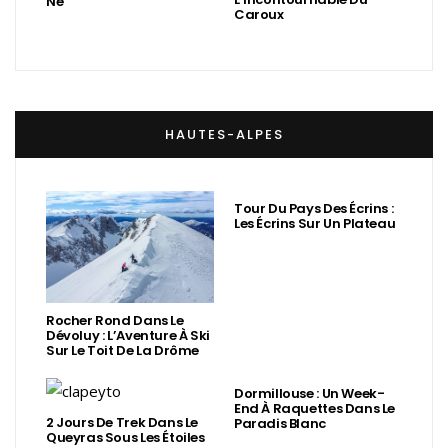
Né
Caroux
HAUTES-ALPES
Tour Du Pays Des Écrins :
Les Écrins Sur Un Plateau
Rocher Rond Dans Le
Dévoluy : L’Aventure À Ski
Sur Le Toit De La Drôme
Dormillouse : Un Week-
End À Raquettes Dans Le
2 Jours De Trek Dans Le
Paradis Blanc
Queyras Sous Les Étoiles