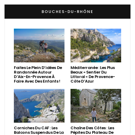
BOUCHES-DU-RHÔNE
Faites Le Plein D’idées De
Méditerranée : Les Plus
Randonnée Autour
Beaux « Sentier Du
D’Aix-En-Provence À
Littoral » De Provence-
Faire Avec Des Enfants !
Côte D’Azur
Corniches Du CAF : Les
Chaîne Des Côtes : Les
Balcons Suspendus De La
Pépites Du Plateau De