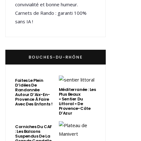
convivialité et bonne humeur.
Carnets de Rando : garanti 100%
sans IA !
BOUCHES-DU-RHÔNE
Faites Le Plein
D’idées De
Méditerranée : Les
Randonnée
Plus Beaux
Autour D’Aix-En-
« Sentier Du
Provence À Faire
Littoral » De
Avec Des Enfants !
Provence-Côte
D’Azur
Corniches Du CAF
: Les Balcons
Suspendus De La
Grande Candelle