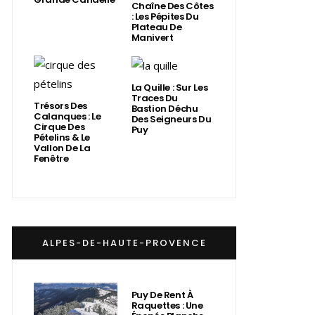
Chaîne Des Côtes
: Les Pépites Du
Plateau De
Manivert
La Quille : Sur Les
Traces Du
Trésors Des
Bastion Déchu
Calanques : Le
Des Seigneurs Du
Cirque Des
Puy
Pételins & Le
Vallon De La
Fenêtre
ALPES-DE-HAUTE-PROVENCE
Puy De Rent À
Raquettes : Une