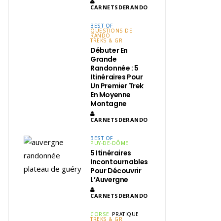
CARNETSDERANDO
BEST OF
QUESTIONS DE
RANDO
TREKS & GR
Débuter En
Grande
Randonnée : 5
Itinéraires Pour
Un Premier Trek
En Moyenne
Montagne
CARNETSDERANDO
BEST OF
PUY-DE-DÔME
5 Itinéraires
Incontournables
Pour Découvrir
L’Auvergne
CARNETSDERANDO
CORSE
PRATIQUE
TREKS & GR