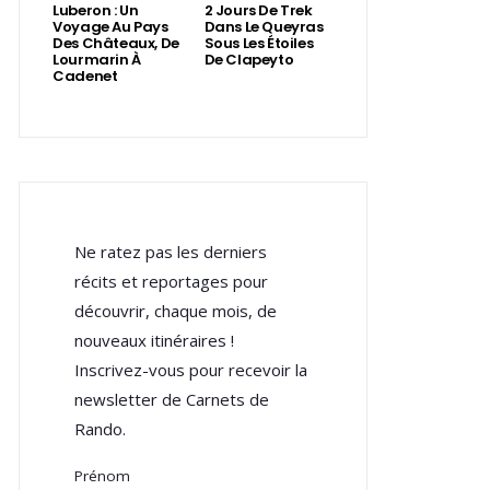
Luberon : Un
2 Jours De Trek
Voyage Au Pays
Dans Le Queyras
Des Châteaux, De
Sous Les Étoiles
Lourmarin À
De Clapeyto
Cadenet
Ne ratez pas les derniers
récits et reportages pour
découvrir, chaque mois, de
nouveaux itinéraires !
Inscrivez-vous pour recevoir la
newsletter de Carnets de
Rando.
Prénom