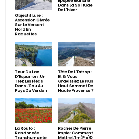
Épopée Blanche
Dans La Solitude
De L’hiver
Objectif Lure :
Ascension Givrée
Sur Le Versant
Nord En
Raquettes
Tour Du Lac
Tête De L’Estrop :
D’Esparron : Un
Et Si Vous
Trek Les Pieds
Gravissiez Le Plus
Dans L’Eau Au
Haut Sommet De
Pays Du Verdon
Haute Provence ?
La Routo :
Rocher De Pierre
Randonnée
Impie : Comment
Transhumante
Mettre L’Im(Pie)d