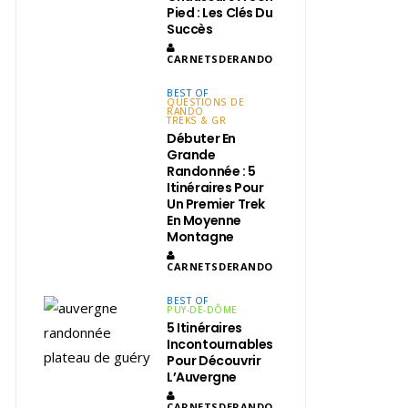
Pied : Les Clés Du
Succès
CARNETSDERANDO
BEST OF
QUESTIONS DE
RANDO
TREKS & GR
Débuter En
Grande
Randonnée : 5
Itinéraires Pour
Un Premier Trek
En Moyenne
Montagne
CARNETSDERANDO
BEST OF
PUY-DE-DÔME
5 Itinéraires
Incontournables
Pour Découvrir
L’Auvergne
CARNETSDERANDO