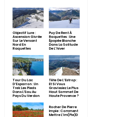
Objectif Lure :
Puy De Rent À
Ascension Givrée
Raquettes : Une
Sur Le Versant
Épopée Blanche
Nord En
Dans La Solitude
Raquettes
De L’hiver
Tour Du Lac
Tête De L’Estrop :
D’Esparron : Un
Et Si Vous
Trek Les Pieds
Gravissiez Le Plus
Dans L’Eau Au
Haut Sommet De
Pays Du Verdon
Haute Provence ?
Rocher De Pierre
Impie : Comment
Mettre L’Im(Pie)d