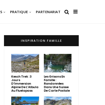
S
PRATIQUE
PARTENARIAT
INSPIRATION FAMILLE
Kesch Trek : 3
Les Grisons En
Jours
Famille :
D’Immersion
Randonnées
Alpine De L’Albula
Dans Une Suisse
Au Fluelapass
De Carte Postale