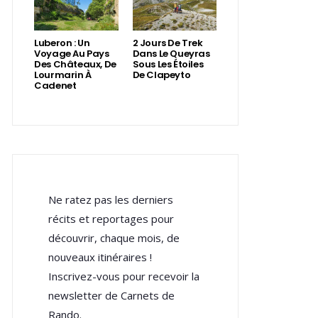
Luberon : Un
2 Jours De Trek
Voyage Au Pays
Dans Le Queyras
Des Châteaux, De
Sous Les Étoiles
Lourmarin À
De Clapeyto
Cadenet
Ne ratez pas les derniers
récits et reportages pour
découvrir, chaque mois, de
nouveaux itinéraires !
Inscrivez-vous pour recevoir la
newsletter de Carnets de
Rando.