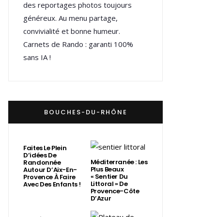
des reportages photos toujours
généreux. Au menu partage,
convivialité et bonne humeur.
Carnets de Rando : garanti 100%
sans IA !
BOUCHES-DU-RHÔNE
Faites Le Plein
D’idées De
Méditerranée : Les
Randonnée
Plus Beaux
Autour D’Aix-En-
« Sentier Du
Provence À Faire
Littoral » De
Avec Des Enfants !
Provence-Côte
D’Azur