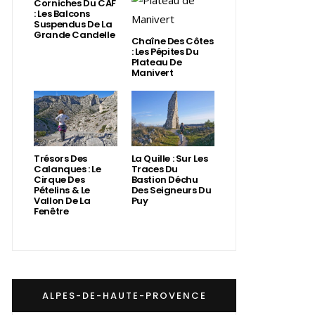
Corniches Du CAF
: Les Balcons
Suspendus De La
Grande Candelle
Chaîne Des Côtes
: Les Pépites Du
Plateau De
Manivert
Trésors Des
La Quille : Sur Les
Calanques : Le
Traces Du
Cirque Des
Bastion Déchu
Pételins & Le
Des Seigneurs Du
Vallon De La
Puy
Fenêtre
ALPES-DE-HAUTE-PROVENCE