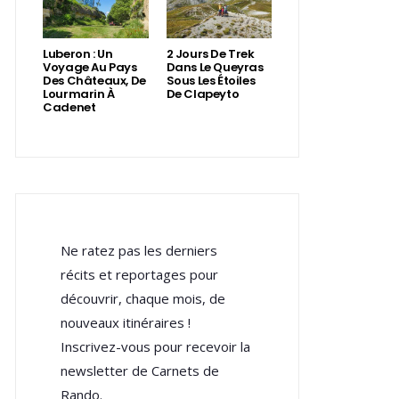
Luberon : Un
2 Jours De Trek
Voyage Au Pays
Dans Le Queyras
Des Châteaux, De
Sous Les Étoiles
Lourmarin À
De Clapeyto
Cadenet
Ne ratez pas les derniers
récits et reportages pour
découvrir, chaque mois, de
nouveaux itinéraires !
Inscrivez-vous pour recevoir la
newsletter de Carnets de
Rando.