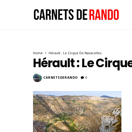
Home
Hérault : Le Cirque De Navacelles
Hérault : Le Cirq
CARNETSDERANDO
0