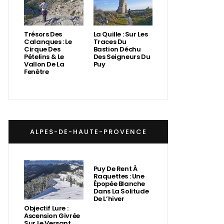
Trésors Des
La Quille : Sur Les
Calanques : Le
Traces Du
Cirque Des
Bastion Déchu
Pételins & Le
Des Seigneurs Du
Vallon De La
Puy
Fenêtre
ALPES-DE-HAUTE-PROVENCE
Puy De Rent À
Raquettes : Une
Épopée Blanche
Dans La Solitude
De L’hiver
Objectif Lure :
Ascension Givrée
Sur Le Versant