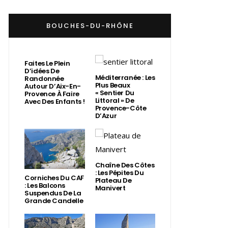
BOUCHES-DU-RHÔNE
Faites Le Plein
D’idées De
Méditerranée : Les
Randonnée
Plus Beaux
Autour D’Aix-En-
« Sentier Du
Provence À Faire
Littoral » De
Avec Des Enfants !
Provence-Côte
D’Azur
Chaîne Des Côtes
: Les Pépites Du
Corniches Du CAF
Plateau De
: Les Balcons
Manivert
Suspendus De La
Grande Candelle