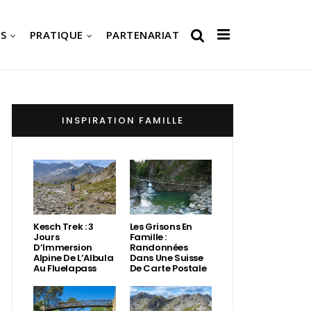
S
PRATIQUE
PARTENARIAT
INSPIRATION FAMILLE
Kesch Trek : 3
Les Grisons En
Jours
Famille :
D’Immersion
Randonnées
Alpine De L’Albula
Dans Une Suisse
Au Fluelapass
De Carte Postale