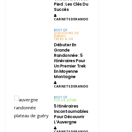
Pied : Les Clés Du
Succès
CARNETSDERANDO
BEST OF
QUESTIONS DE
RANDO
TREKS & GR
Débuter En
Grande
Randonnée : 5
Itinéraires Pour
Un Premier Trek
En Moyenne
Montagne
CARNETSDERANDO
BEST OF
PUY-DE-DÔME
5 Itinéraires
Incontournables
Pour Découvrir
L’Auvergne
CARNETSDERANDO