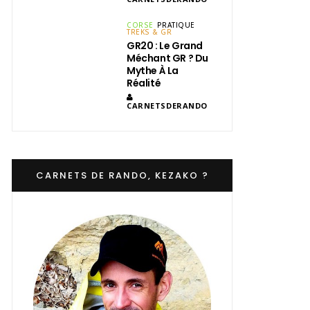
CORSE
PRATIQUE
TREKS & GR
GR20 : Le Grand
Méchant GR ? Du
Mythe À La
Réalité
CARNETSDERANDO
CARNETS DE RANDO, KEZAKO ?