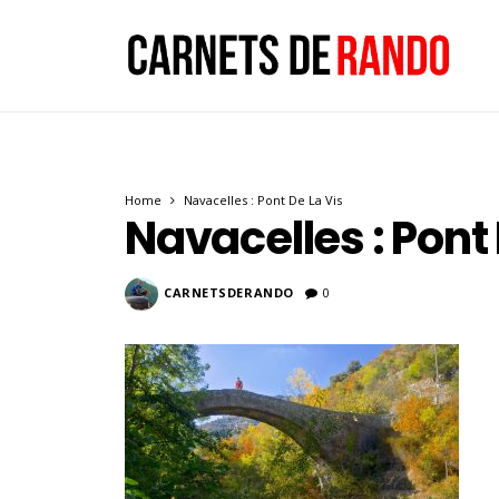
Home
Navacelles : Pont De La Vis
Navacelles : Pont 
CARNETSDERANDO
0