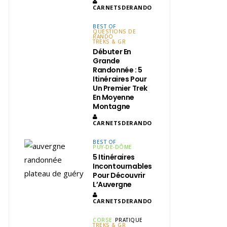
CARNETSDERANDO
BEST OF
QUESTIONS DE
RANDO
TREKS & GR
Débuter En
Grande
Randonnée : 5
Itinéraires Pour
Un Premier Trek
En Moyenne
Montagne
CARNETSDERANDO
BEST OF
PUY-DE-DÔME
5 Itinéraires
Incontournables
Pour Découvrir
L’Auvergne
CARNETSDERANDO
CORSE
PRATIQUE
TREKS & GR