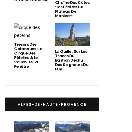
Chaîne Des Côtes
: Les Pépites Du
Plateau De
Manivert
Trésors Des
Calanques : Le
La Quille : Sur Les
Cirque Des
Traces Du
Pételins & Le
Bastion Déchu
Vallon De La
Des Seigneurs Du
Fenêtre
Puy
ALPES-DE-HAUTE-PROVENCE