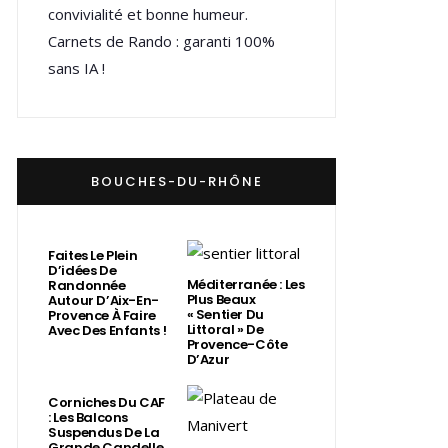
convivialité et bonne humeur.
Carnets de Rando : garanti 100%
sans IA !
BOUCHES-DU-RHÔNE
Faites Le Plein
D’idées De
Méditerranée : Les
Randonnée
Plus Beaux
Autour D’Aix-En-
« Sentier Du
Provence À Faire
Littoral » De
Avec Des Enfants !
Provence-Côte
D’Azur
Corniches Du CAF
: Les Balcons
Suspendus De La
Grande Candelle