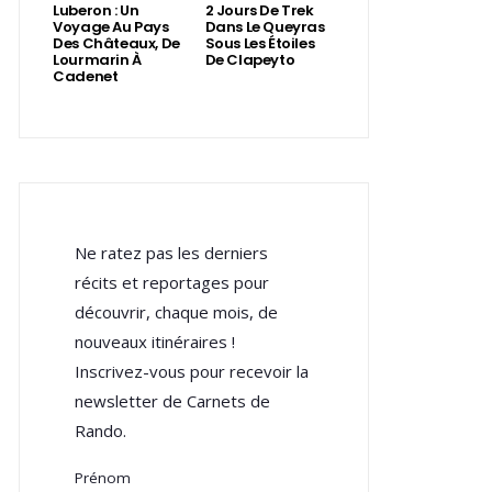
Luberon : Un
2 Jours De Trek
Voyage Au Pays
Dans Le Queyras
Des Châteaux, De
Sous Les Étoiles
Lourmarin À
De Clapeyto
Cadenet
Ne ratez pas les derniers
récits et reportages pour
découvrir, chaque mois, de
nouveaux itinéraires !
Inscrivez-vous pour recevoir la
newsletter de Carnets de
Rando.
Prénom