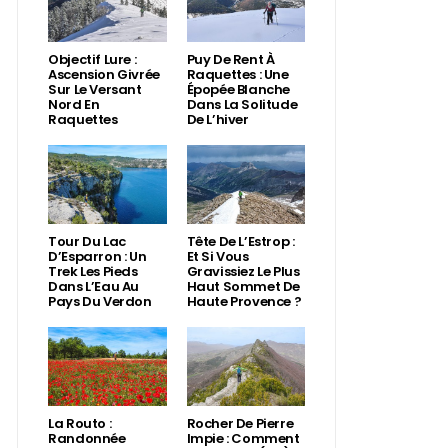
Objectif Lure :
Puy De Rent À
Ascension Givrée
Raquettes : Une
Sur Le Versant
Épopée Blanche
Nord En
Dans La Solitude
Raquettes
De L’hiver
Tour Du Lac
Tête De L’Estrop :
D’Esparron : Un
Et Si Vous
Trek Les Pieds
Gravissiez Le Plus
Dans L’Eau Au
Haut Sommet De
Pays Du Verdon
Haute Provence ?
La Routo :
Rocher De Pierre
Randonnée
Impie : Comment