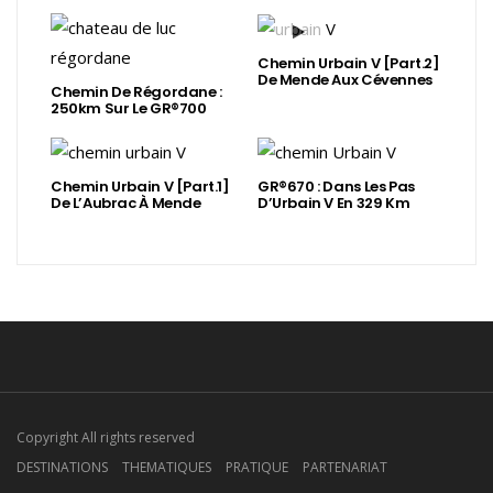
Chemin Urbain V [Part.2]
De Mende Aux Cévennes
Chemin De Régordane :
250km Sur Le GR®700
Chemin Urbain V [Part.1]
GR®670 : Dans Les Pas
De L’Aubrac À Mende
D’Urbain V En 329 Km
Copyright All rights reserved
DESTINATIONS
THEMATIQUES
PRATIQUE
PARTENARIAT