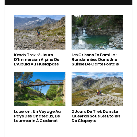
Kesch Trek : 3 Jours
Les Grisons En Famille :
D’Immersion Alpine De
Randonnées Dans Une
L’Albula Au Fluelapass
Suisse De Carte Postale
Luberon : Un Voyage Au
2 Jours De Trek Dans Le
Pays Des Châteaux, De
Queyras Sous Les Étoiles
Lourmarin À Cadenet
De Clapeyto