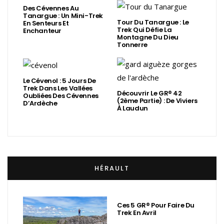
Des Cévennes Au
Tanargue : Un Mini-Trek
Tour Du Tanargue : Le
En Senteurs Et
Trek Qui Défie La
Enchanteur
Montagne Du Dieu
Tonnerre
Le Cévenol : 5 Jours De
Trek Dans Les Vallées
Découvrir Le GR® 42
Oubliées Des Cévennes
(2ème Partie) : De Viviers
D’Ardèche
À Laudun
HÉRAULT
Ces 5 GR® Pour Faire Du
Trek En Avril