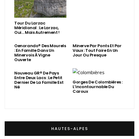
Tour Du Larzac
Méridional : Le Larzac,
Oui… Mais Autrement !
Oenorando® Des Mourels
Minerve Par Ponts Et Par
: En Famille Dans Un
Vaux : Tout Faire En Un
Minervois À Vigne
Jour Ou Presque
Ouverte
Nouveau GR® De Pays
Entre Deux Lacs : Le Petit
Gorges De Colombières :
Dernier De La Famille Est
L’incontournable Du
Né
Caroux
HAUTES-ALPES