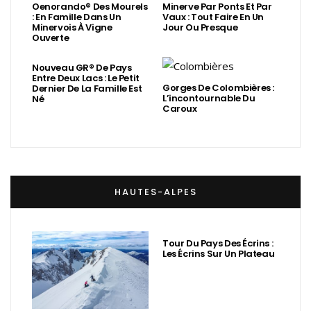
Oenorando® Des Mourels
Minerve Par Ponts Et Par
: En Famille Dans Un
Vaux : Tout Faire En Un
Minervois À Vigne
Jour Ou Presque
Ouverte
Nouveau GR® De Pays
Entre Deux Lacs : Le Petit
Gorges De Colombières :
Dernier De La Famille Est
L’incontournable Du
Né
Caroux
HAUTES-ALPES
Tour Du Pays Des Écrins :
Les Écrins Sur Un Plateau