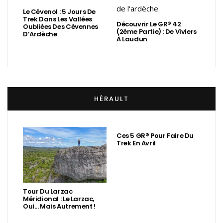
Le Cévenol : 5 Jours De
Trek Dans Les Vallées
Découvrir Le GR® 42
Oubliées Des Cévennes
(2ème Partie) : De Viviers
D’Ardèche
À Laudun
HÉRAULT
Ces 5 GR® Pour Faire Du
Trek En Avril
Tour Du Larzac
Méridional : Le Larzac,
Oui… Mais Autrement !