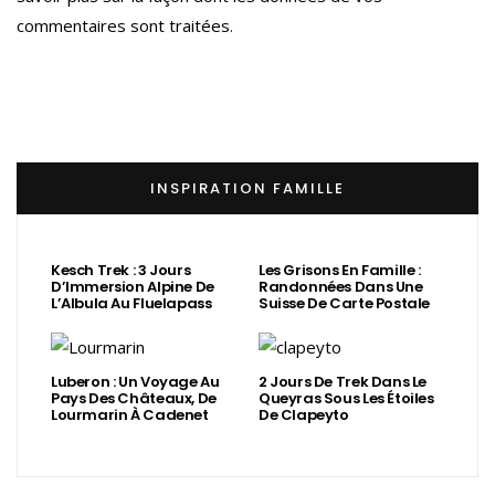
commentaires sont traitées
.
INSPIRATION FAMILLE
Kesch Trek : 3 Jours
Les Grisons En Famille :
D’Immersion Alpine De
Randonnées Dans Une
L’Albula Au Fluelapass
Suisse De Carte Postale
Luberon : Un Voyage Au
2 Jours De Trek Dans Le
Pays Des Châteaux, De
Queyras Sous Les Étoiles
Lourmarin À Cadenet
De Clapeyto