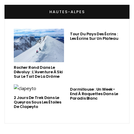
HAUTES-ALPES
Tour Du Pays Des Écrins :
Les Écrins Sur Un Plateau
Rocher Rond Dans Le
Dévoluy : L’Aventure À Ski
Sur Le Toit De La Drôme
Dormillouse : Un Week-
End À Raquettes Dans Le
2 Jours De Trek Dans Le
Paradis Blanc
Queyras Sous Les Étoiles
De Clapeyto