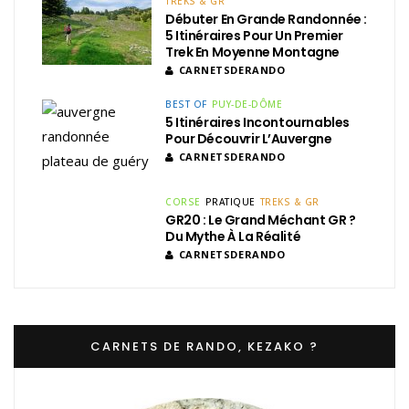
TREKS & GR
Débuter En Grande Randonnée :
5 Itinéraires Pour Un Premier
Trek En Moyenne Montagne
CARNETSDERANDO
BEST OF
PUY-DE-DÔME
5 Itinéraires Incontournables
Pour Découvrir L’Auvergne
CARNETSDERANDO
CORSE
PRATIQUE
TREKS & GR
GR20 : Le Grand Méchant GR ?
Du Mythe À La Réalité
CARNETSDERANDO
CARNETS DE RANDO, KEZAKO ?