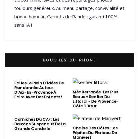
toujours généreux. Au menu partage, convivialité et
bonne humeur. Carnets de Rando : garanti 100%
sans IA !
BOUCHES-DU-RHÔNE
Faites Le Plein D’idées De
Randonnée Autour
Méditerranée : Les Plus
D’Aix-En-Provence À
Beaux « Sentier Du
Faire Avec Des Enfants !
Littoral » De Provence-
Côte D’Azur
Corniches Du CAF : Les
Balcons Suspendus De La
Chaîne Des Côtes : Les
Grande Candelle
Pépites Du Plateau De
Manivert