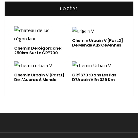
LOZÈRE
Chemin Urbain V [Part.2]
De Mende Aux Cévennes
Chemin De Régordane :
250km Sur Le GR®700
Chemin Urbain V [Part.1]
GR®670 : Dans Les Pas
De L’Aubrac À Mende
D’Urbain V En 329 Km