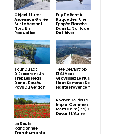
Objectif Lure :
Puy De Rent À
Ascension Givrée
Raquettes : Une
Sur Le Versant
Épopée Blanche
Nord En
Dans La Solitude
Raquettes
De L’hiver
Tour Du Lac
Tête De L’Estrop :
D’Esparron : Un
Et Si Vous
Trek Les Pieds
Gravissiez Le Plus
Dans L’Eau Au
Haut Sommet De
Pays Du Verdon
Haute Provence ?
Rocher De Pierre
Impie : Comment
Mettre L’Im(Pie)d
Devant L’Autre
La Routo :
Randonnée
Transhumante