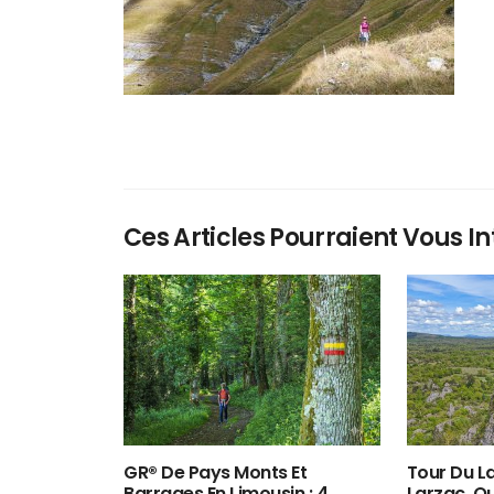
Ces Articles Pourraient Vous In
GR® De Pays Monts Et
Tour Du La
Barrages En Limousin : 4
Larzac, O