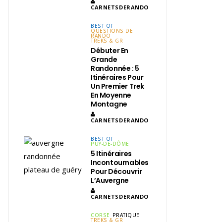
CARNETSDERANDO
BEST OF
QUESTIONS DE
RANDO
TREKS & GR
Débuter En
Grande
Randonnée : 5
Itinéraires Pour
Un Premier Trek
En Moyenne
Montagne
CARNETSDERANDO
BEST OF
PUY-DE-DÔME
5 Itinéraires
Incontournables
Pour Découvrir
L’Auvergne
CARNETSDERANDO
CORSE
PRATIQUE
TREKS & GR