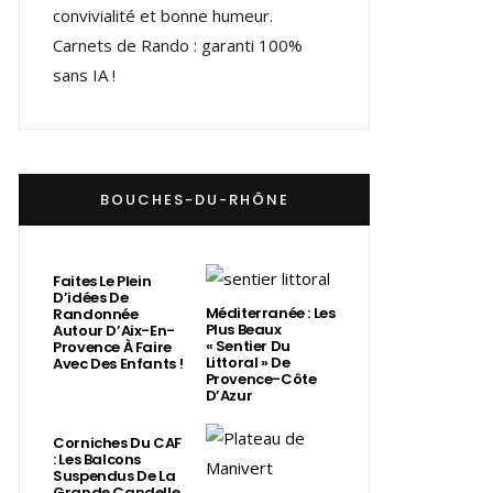
convivialité et bonne humeur.
Carnets de Rando : garanti 100%
sans IA !
BOUCHES-DU-RHÔNE
Faites Le Plein
D’idées De
Méditerranée : Les
Randonnée
Plus Beaux
Autour D’Aix-En-
« Sentier Du
Provence À Faire
Littoral » De
Avec Des Enfants !
Provence-Côte
D’Azur
Corniches Du CAF
: Les Balcons
Suspendus De La
Grande Candelle