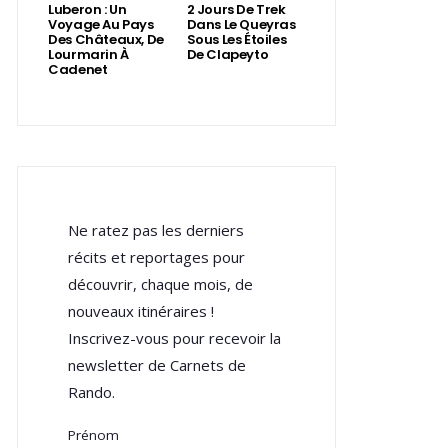
Luberon : Un
2 Jours De Trek
Voyage Au Pays
Dans Le Queyras
Des Châteaux, De
Sous Les Étoiles
Lourmarin À
De Clapeyto
Cadenet
Ne ratez pas les derniers
récits et reportages pour
découvrir, chaque mois, de
nouveaux itinéraires !
Inscrivez-vous pour recevoir la
newsletter de Carnets de
Rando.
Prénom