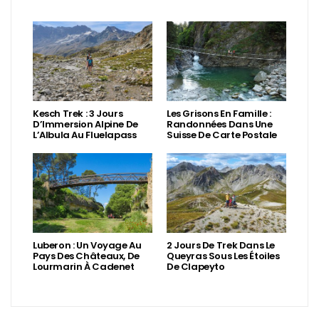
Kesch Trek : 3 Jours
Les Grisons En Famille :
D’Immersion Alpine De
Randonnées Dans Une
L’Albula Au Fluelapass
Suisse De Carte Postale
Luberon : Un Voyage Au
2 Jours De Trek Dans Le
Pays Des Châteaux, De
Queyras Sous Les Étoiles
Lourmarin À Cadenet
De Clapeyto