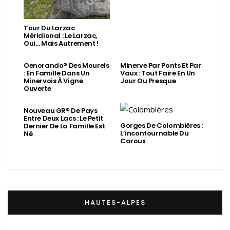
Tour Du Larzac
Méridional : Le Larzac,
Oui… Mais Autrement !
Oenorando® Des Mourels
Minerve Par Ponts Et Par
: En Famille Dans Un
Vaux : Tout Faire En Un
Minervois À Vigne
Jour Ou Presque
Ouverte
Nouveau GR® De Pays
Entre Deux Lacs : Le Petit
Gorges De Colombières :
Dernier De La Famille Est
L’incontournable Du
Né
Caroux
HAUTES-ALPES