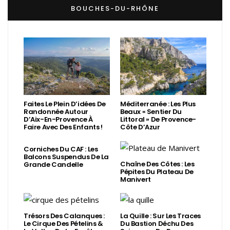
BOUCHES-DU-RHÔNE
Faites Le Plein D’idées De
Méditerranée : Les Plus
Randonnée Autour
Beaux « Sentier Du
D’Aix-En-Provence À
Littoral » De Provence-
Faire Avec Des Enfants !
Côte D’Azur
Corniches Du CAF : Les
Balcons Suspendus De La
Chaîne Des Côtes : Les
Grande Candelle
Pépites Du Plateau De
Manivert
Trésors Des Calanques :
La Quille : Sur Les Traces
Le Cirque Des Pételins &
Du Bastion Déchu Des