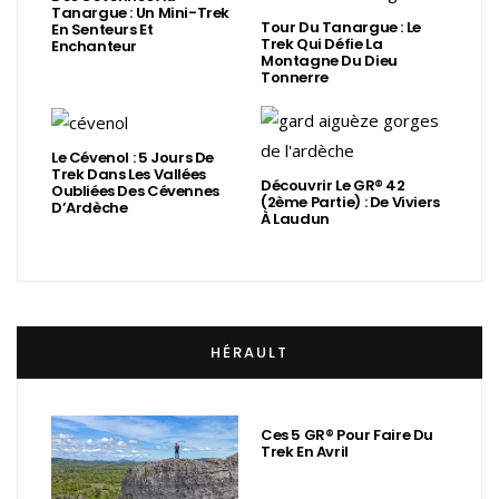
Tanargue : Un Mini-Trek
Tour Du Tanargue : Le
En Senteurs Et
Trek Qui Défie La
Enchanteur
Montagne Du Dieu
Tonnerre
Le Cévenol : 5 Jours De
Trek Dans Les Vallées
Découvrir Le GR® 42
Oubliées Des Cévennes
(2ème Partie) : De Viviers
D’Ardèche
À Laudun
HÉRAULT
Ces 5 GR® Pour Faire Du
Trek En Avril