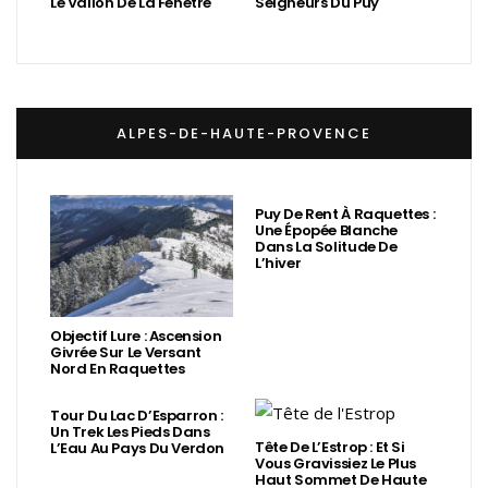
Le Vallon De La Fenêtre
Seigneurs Du Puy
ALPES-DE-HAUTE-PROVENCE
Puy De Rent À Raquettes :
Une Épopée Blanche
Dans La Solitude De
L’hiver
Objectif Lure : Ascension
Givrée Sur Le Versant
Nord En Raquettes
Tour Du Lac D’Esparron :
Un Trek Les Pieds Dans
Tête De L’Estrop : Et Si
L’Eau Au Pays Du Verdon
Vous Gravissiez Le Plus
Haut Sommet De Haute