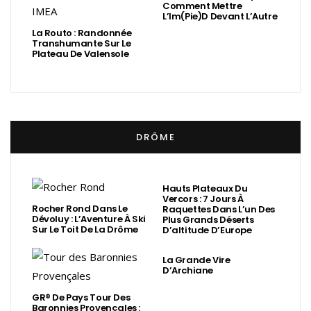
Comment Mettre
L’Im(Pie)d Devant L’Autre
La Routo : Randonnée
Transhumante Sur Le
Plateau De Valensole
DRÔME
Hauts Plateaux Du
Vercors : 7 Jours À
Rocher Rond Dans Le
Raquettes Dans L’un Des
Dévoluy : L’Aventure À Ski
Plus Grands Déserts
Sur Le Toit De La Drôme
D’altitude D’Europe
La Grande Vire
D’Archiane
GR® De Pays Tour Des
Baronnies Provençales :