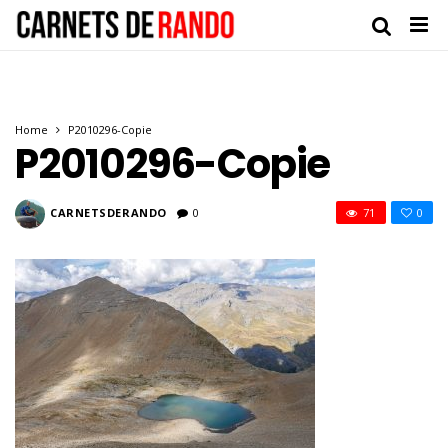
Home
P2010296-Copie
P2010296-Copie
CARNETSDERANDO
0
71
0