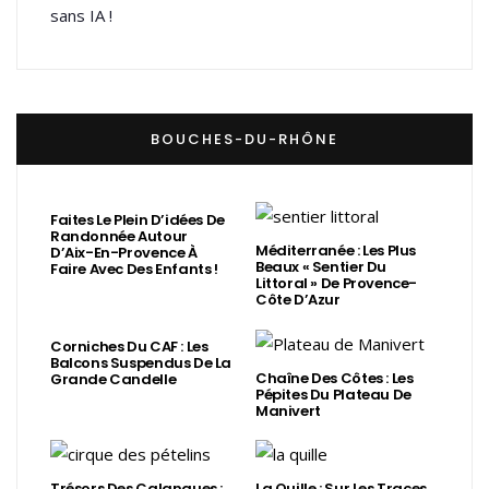
sans IA !
BOUCHES-DU-RHÔNE
Faites Le Plein D’idées De
Randonnée Autour
Méditerranée : Les Plus
D’Aix-En-Provence À
Beaux « Sentier Du
Faire Avec Des Enfants !
Littoral » De Provence-
Côte D’Azur
Corniches Du CAF : Les
Balcons Suspendus De La
Chaîne Des Côtes : Les
Grande Candelle
Pépites Du Plateau De
Manivert
Trésors Des Calanques :
La Quille : Sur Les Traces