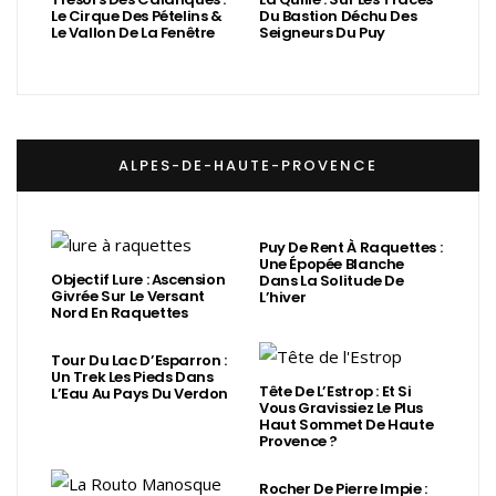
Le Cirque Des Pételins &
Du Bastion Déchu Des
Le Vallon De La Fenêtre
Seigneurs Du Puy
ALPES-DE-HAUTE-PROVENCE
Puy De Rent À Raquettes :
Une Épopée Blanche
Objectif Lure : Ascension
Dans La Solitude De
Givrée Sur Le Versant
L’hiver
Nord En Raquettes
Tour Du Lac D’Esparron :
Un Trek Les Pieds Dans
Tête De L’Estrop : Et Si
L’Eau Au Pays Du Verdon
Vous Gravissiez Le Plus
Haut Sommet De Haute
Provence ?
Rocher De Pierre Impie :