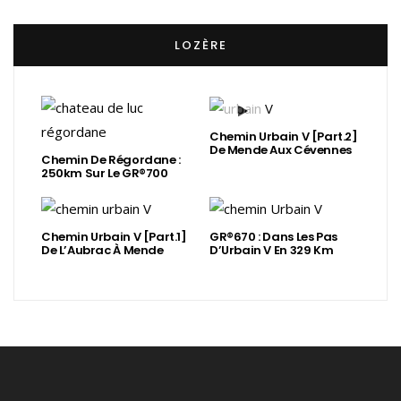
LOZÈRE
Chemin Urbain V [Part.2]
De Mende Aux Cévennes
Chemin De Régordane :
250km Sur Le GR®700
Chemin Urbain V [Part.1]
GR®670 : Dans Les Pas
De L’Aubrac À Mende
D’Urbain V En 329 Km