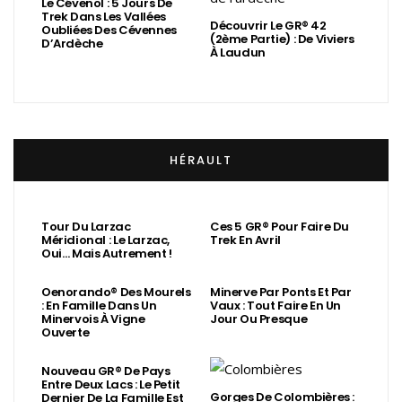
Le Cévenol : 5 Jours De
Trek Dans Les Vallées
Découvrir Le GR® 42
Oubliées Des Cévennes
(2ème Partie) : De Viviers
D’Ardèche
À Laudun
HÉRAULT
Tour Du Larzac
Ces 5 GR® Pour Faire Du
Méridional : Le Larzac,
Trek En Avril
Oui… Mais Autrement !
Oenorando® Des Mourels
Minerve Par Ponts Et Par
: En Famille Dans Un
Vaux : Tout Faire En Un
Minervois À Vigne
Jour Ou Presque
Ouverte
Nouveau GR® De Pays
Entre Deux Lacs : Le Petit
Gorges De Colombières :
Dernier De La Famille Est