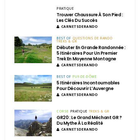
PRATIQUE
Trouver Chaussure À Son Pied :
Les Clés Du Succès
CARNETSDERANDO
BEST OF
QUESTIONS DE RANDO
TREKS & GR
Débuter En Grande Randonnée :
5 Itinéraires Pour Un Premier
Trek En Moyenne Montagne
CARNETSDERANDO
BEST OF
PUY-DE-DÔME
5 Itinéraires Incontournables
Pour Découvrir L’Auvergne
CARNETSDERANDO
CORSE
PRATIQUE
TREKS & GR
GR20 : Le Grand Méchant GR ?
Du Mythe À La Réalité
CARNETSDERANDO