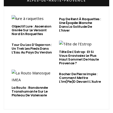
ALPES-DE-HAUTE-PROVENCE
Puy De Rent À Raquettes :
Une Épopée Blanche
Objectif Lure : Ascension
Dans La Solitude De
Givrée Sur Le Versant
L’hiver
Nord En Raquettes
Tour Du Lac D’Esparron :
Un Trek Les Pieds Dans
Tête De L’Estrop : Et Si
L’Eau Au Pays Du Verdon
Vous Gravissiez Le Plus
Haut Sommet De Haute
Provence ?
Rocher De Pierre Impie :
Comment Mettre
L’Im(Pie)d Devant L’Autre
La Routo : Randonnée
Transhumante Sur Le
Plateau De Valensole