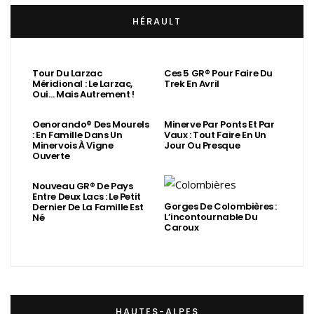
HÉRAULT
Tour Du Larzac
Ces 5 GR® Pour Faire Du
Méridional : Le Larzac,
Trek En Avril
Oui… Mais Autrement !
Oenorando® Des Mourels
Minerve Par Ponts Et Par
: En Famille Dans Un
Vaux : Tout Faire En Un
Minervois À Vigne
Jour Ou Presque
Ouverte
Nouveau GR® De Pays
Entre Deux Lacs : Le Petit
Gorges De Colombières :
Dernier De La Famille Est
L’incontournable Du
Né
Caroux
HAUTES-ALPES