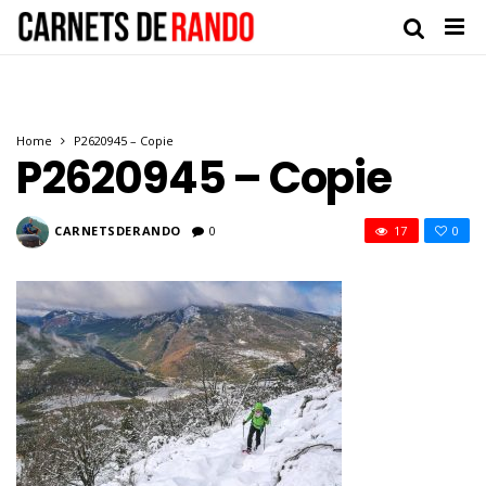
Home
P2620945 – Copie
P2620945 – Copie
CARNETSDERANDO
0
17
0