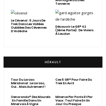
Montagne Du Dieu
Tonnerre
Le Cévenol : 5 Jours De
Trek Dans Les Vallées
Découvrir Le GR® 42
Oubliées Des Cévennes
(2ème Partie) : De Viviers
D’Ardèche
À Laudun
HÉRAULT
Tour Du Larzac
Ces 5 GR® Pour Faire Du
Méridional : Le Larzac,
Trek En Avril
Oui… Mais Autrement !
Oenorando® Des Mourels
Minerve Par Ponts Et Par
: En Famille Dans Un
Vaux : Tout Faire En Un
Minervois À Vigne
Jour Ou Presque