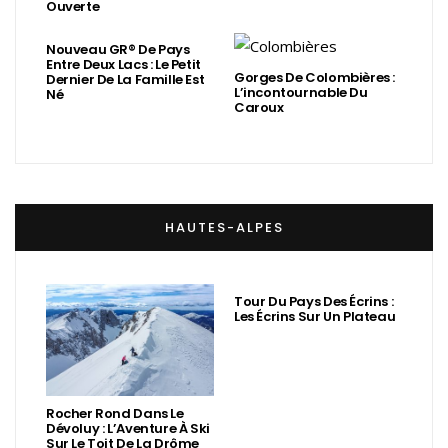
Ouverte
Nouveau GR® De Pays
Entre Deux Lacs : Le Petit
Gorges De Colombières :
Dernier De La Famille Est
L’incontournable Du
Né
Caroux
HAUTES-ALPES
Tour Du Pays Des Écrins :
Les Écrins Sur Un Plateau
Rocher Rond Dans Le
Dévoluy : L’Aventure À Ski
Sur Le Toit De La Drôme