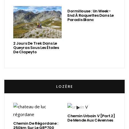
Dormillouse : Un Week-
End À Raquettes Dans Le
Paradis Blanc
2 Jours De Trek Dans Le
Queyras Sous Les Étoiles
De Clapeyto
LOZÈRE
Chemin Urbain V [Part.2]
De Mende Aux Cévennes
Chemin De Régordane :
250km Sur Le GR®700