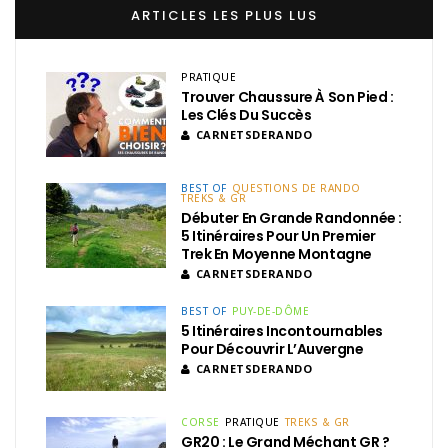
ARTICLES LES PLUS LUS
PRATIQUE
Trouver Chaussure À Son Pied :
Les Clés Du Succès
CARNETSDERANDO
BEST OF
QUESTIONS DE RANDO
TREKS & GR
Débuter En Grande Randonnée :
5 Itinéraires Pour Un Premier
Trek En Moyenne Montagne
CARNETSDERANDO
BEST OF
PUY-DE-DÔME
5 Itinéraires Incontournables
Pour Découvrir L’Auvergne
CARNETSDERANDO
CORSE
PRATIQUE
TREKS & GR
GR20 : Le Grand Méchant GR ?