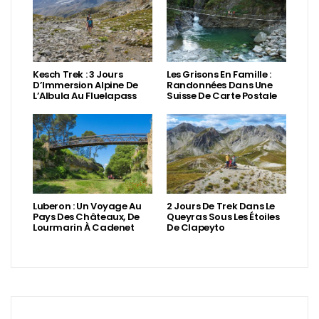
Kesch Trek : 3 Jours
Les Grisons En Famille :
D’Immersion Alpine De
Randonnées Dans Une
L’Albula Au Fluelapass
Suisse De Carte Postale
Luberon : Un Voyage Au
2 Jours De Trek Dans Le
Pays Des Châteaux, De
Queyras Sous Les Étoiles
Lourmarin À Cadenet
De Clapeyto