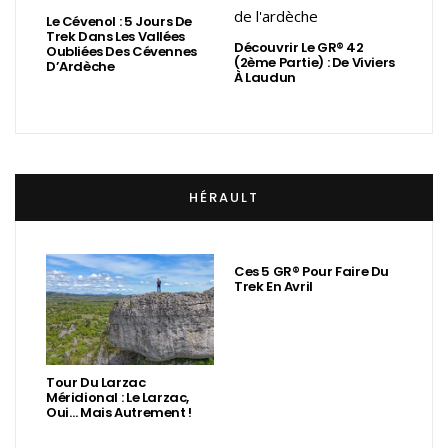
Le Cévenol : 5 Jours De
Trek Dans Les Vallées
Découvrir Le GR® 42
Oubliées Des Cévennes
(2ème Partie) : De Viviers
D’Ardèche
À Laudun
HÉRAULT
Ces 5 GR® Pour Faire Du
Trek En Avril
Tour Du Larzac
Méridional : Le Larzac,
Oui… Mais Autrement !