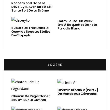
Rocher Rond Dans Le
Dévoluy : L’Aventure À Ski
Sur Le Toit De La Drôme
Dormillouse : Un Week-
End À Raquettes Dans Le
2 Jours De Trek Dans Le
Paradis Blanc
Queyras Sous Les Étoiles
De Clapeyto
LOZÈRE
Chemin Urbain V [Part.2]
De Mende Aux Cévennes
Chemin De Régordane :
250km Sur Le GR®700