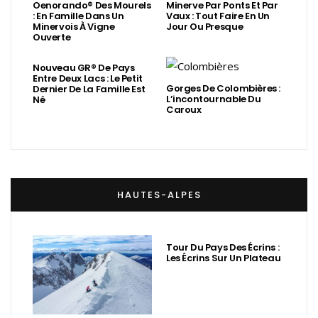
Oenorando® Des Mourels
Minerve Par Ponts Et Par
: En Famille Dans Un
Vaux : Tout Faire En Un
Minervois À Vigne
Jour Ou Presque
Ouverte
Nouveau GR® De Pays
Entre Deux Lacs : Le Petit
Gorges De Colombières :
Dernier De La Famille Est
L’incontournable Du
Né
Caroux
HAUTES-ALPES
Tour Du Pays Des Écrins :
Les Écrins Sur Un Plateau