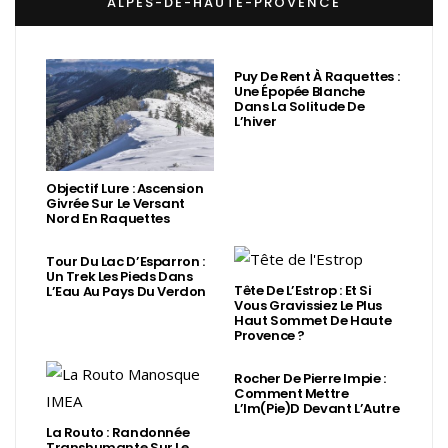
ALPES-DE-HAUTE-PROVENCE
Puy De Rent À Raquettes :
Une Épopée Blanche
Dans La Solitude De
L’hiver
Objectif Lure : Ascension
Givrée Sur Le Versant
Nord En Raquettes
Tour Du Lac D’Esparron :
Un Trek Les Pieds Dans
Tête De L’Estrop : Et Si
L’Eau Au Pays Du Verdon
Vous Gravissiez Le Plus
Haut Sommet De Haute
Provence ?
Rocher De Pierre Impie :
Comment Mettre
L’Im(Pie)d Devant L’Autre
La Routo : Randonnée
Transhumante Sur Le