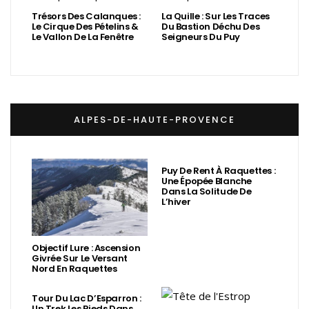
Trésors Des Calanques :
La Quille : Sur Les Traces
Le Cirque Des Pételins &
Du Bastion Déchu Des
Le Vallon De La Fenêtre
Seigneurs Du Puy
ALPES-DE-HAUTE-PROVENCE
Puy De Rent À Raquettes :
Une Épopée Blanche
Dans La Solitude De
L’hiver
Objectif Lure : Ascension
Givrée Sur Le Versant
Nord En Raquettes
Tour Du Lac D’Esparron :
Un Trek Les Pieds Dans