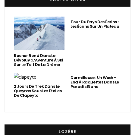
Tour Du Pays Des Écrins :
Les Écrins Sur Un Plateau
Rocher Rond Dans Le
Dévoluy : L’Aventure À Ski
Sur Le Toit De La Drôme
Dormillouse : Un Week-
End À Raquettes Dans Le
2 Jours De Trek Dans Le
Paradis Blanc
Queyras Sous Les Étoiles
De Clapeyto
LOZÈRE