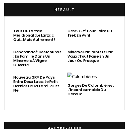
HÉRAULT
Tour Du Larzac
Ces 5 GR® Pour Faire Du
Méridional : Le Larzac,
Trek En Avril
Oui… Mais Autrement !
Oenorando® Des Mourels
Minerve Par Ponts Et Par
: En Famille Dans Un
Vaux : Tout Faire En Un
Minervois À Vigne
Jour Ou Presque
Ouverte
Nouveau GR® De Pays
Entre Deux Lacs : Le Petit
Gorges De Colombières :
Dernier De La Famille Est
L’incontournable Du
Né
Caroux
HAUTES-ALPES