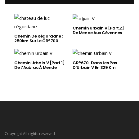
Chemin Urbain V [Part.2]
De Mende Aux Cévennes
Chemin De Régordane :
250km Sur Le GR®700
Chemin Urbain V [Part.1]
GR®670 : Dans Les Pas
De L’Aubrac À Mende
D’Urbain V En 329 Km
Copyright All rights reserved