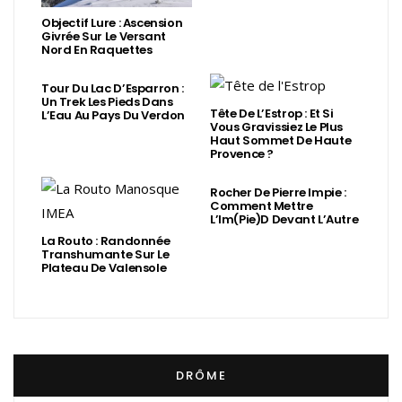
Objectif Lure : Ascension
Givrée Sur Le Versant
Nord En Raquettes
Tour Du Lac D’Esparron :
Un Trek Les Pieds Dans
Tête De L’Estrop : Et Si
L’Eau Au Pays Du Verdon
Vous Gravissiez Le Plus
Haut Sommet De Haute
Provence ?
Rocher De Pierre Impie :
Comment Mettre
L’Im(Pie)d Devant L’Autre
La Routo : Randonnée
Transhumante Sur Le
Plateau De Valensole
DRÔME