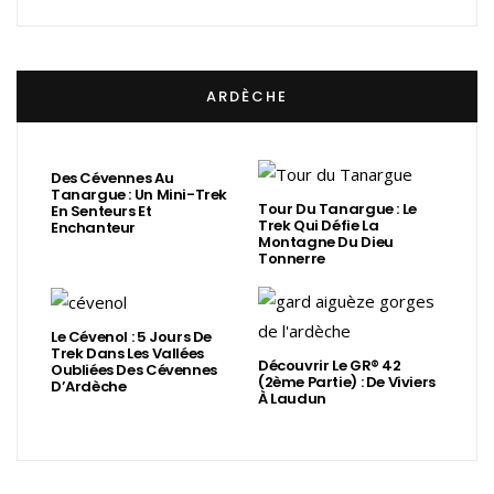
ARDÈCHE
Des Cévennes Au
Tanargue : Un Mini-Trek
Tour Du Tanargue : Le
En Senteurs Et
Trek Qui Défie La
Enchanteur
Montagne Du Dieu
Tonnerre
Le Cévenol : 5 Jours De
Trek Dans Les Vallées
Découvrir Le GR® 42
Oubliées Des Cévennes
(2ème Partie) : De Viviers
D’Ardèche
À Laudun