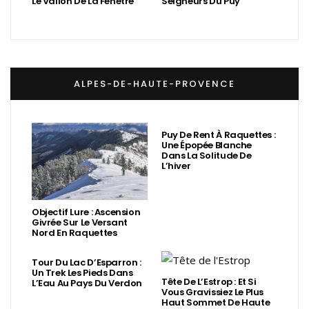
Le Vallon De La Fenêtre
Seigneurs Du Puy
ALPES-DE-HAUTE-PROVENCE
Puy De Rent À Raquettes :
Une Épopée Blanche
Dans La Solitude De
L’hiver
Objectif Lure : Ascension
Givrée Sur Le Versant
Nord En Raquettes
Tour Du Lac D’Esparron :
Un Trek Les Pieds Dans
Tête De L’Estrop : Et Si
L’Eau Au Pays Du Verdon
Vous Gravissiez Le Plus
Haut Sommet De Haute