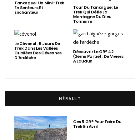
Tanargue : Un Mini-Trek
Tour Du Tanargue : Le
En Senteurs Et
Trek Qui Défie La
Enchanteur
Montagne Du Dieu
Tonnerre
Le Cévenol : 5 Jours De
Trek Dans Les Vallées
Découvrir Le GR® 42
Oubliées Des Cévennes
(2ème Partie) : De Viviers
D’Ardèche
À Laudun
HÉRAULT
Ces 5 GR® Pour Faire Du
Trek En Avril