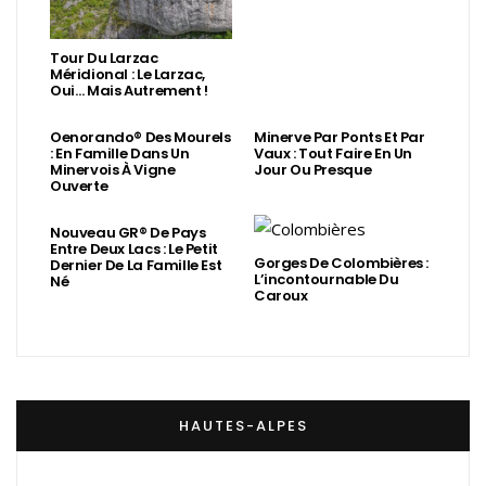
Tour Du Larzac
Méridional : Le Larzac,
Oui… Mais Autrement !
Oenorando® Des Mourels
Minerve Par Ponts Et Par
: En Famille Dans Un
Vaux : Tout Faire En Un
Minervois À Vigne
Jour Ou Presque
Ouverte
Nouveau GR® De Pays
Entre Deux Lacs : Le Petit
Gorges De Colombières :
Dernier De La Famille Est
L’incontournable Du
Né
Caroux
HAUTES-ALPES