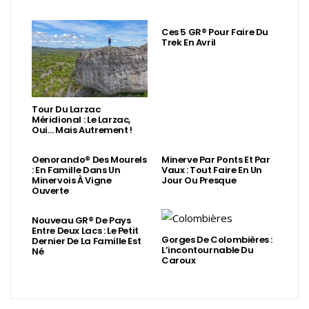
Ces 5 GR® Pour Faire Du
Trek En Avril
Tour Du Larzac
Méridional : Le Larzac,
Oui… Mais Autrement !
Oenorando® Des Mourels
Minerve Par Ponts Et Par
: En Famille Dans Un
Vaux : Tout Faire En Un
Minervois À Vigne
Jour Ou Presque
Ouverte
Nouveau GR® De Pays
Entre Deux Lacs : Le Petit
Gorges De Colombières :
Dernier De La Famille Est
L’incontournable Du
Né
Caroux