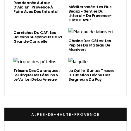
Randonnée Autour
Méditerranée : Les Plus
D’Aix-En-Provence À
Beaux « Sentier Du
Faire Avec Des Enfants !
Littoral » De Provence-
Côte D’Azur
Corniches Du CAF : Les
Balcons Suspendus De La
Chaîne Des Côtes : Les
Grande Candelle
Pépites Du Plateau De
Manivert
Trésors Des Calanques :
La Quille : Sur Les Traces
Le Cirque Des Pételins &
Du Bastion Déchu Des
Le Vallon De La Fenêtre
Seigneurs Du Puy
ALPES-DE-HAUTE-PROVENCE