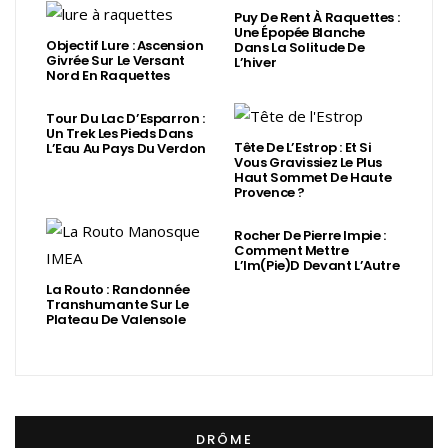
Puy De Rent À Raquettes :
Une Épopée Blanche
Objectif Lure : Ascension
Dans La Solitude De
Givrée Sur Le Versant
L’hiver
Nord En Raquettes
Tour Du Lac D’Esparron :
Un Trek Les Pieds Dans
Tête De L’Estrop : Et Si
L’Eau Au Pays Du Verdon
Vous Gravissiez Le Plus
Haut Sommet De Haute
Provence ?
Rocher De Pierre Impie :
Comment Mettre
L’Im(Pie)d Devant L’Autre
La Routo : Randonnée
Transhumante Sur Le
Plateau De Valensole
DRÔME