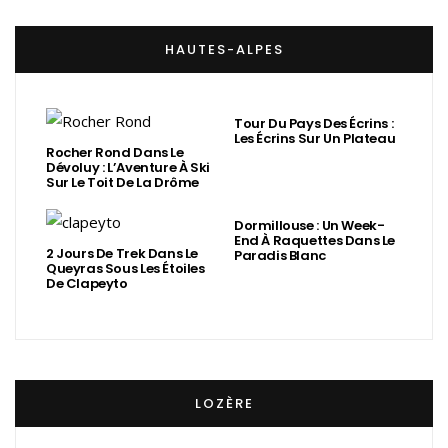
HAUTES-ALPES
Tour Du Pays Des Écrins :
Les Écrins Sur Un Plateau
Rocher Rond Dans Le
Dévoluy : L’Aventure À Ski
Sur Le Toit De La Drôme
Dormillouse : Un Week-
End À Raquettes Dans Le
2 Jours De Trek Dans Le
Paradis Blanc
Queyras Sous Les Étoiles
De Clapeyto
LOZÈRE