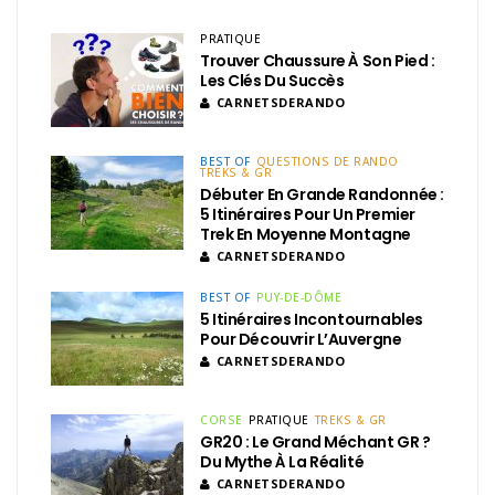
PRATIQUE
Trouver Chaussure À Son Pied :
Les Clés Du Succès
CARNETSDERANDO
BEST OF
QUESTIONS DE RANDO
TREKS & GR
Débuter En Grande Randonnée :
5 Itinéraires Pour Un Premier
Trek En Moyenne Montagne
CARNETSDERANDO
BEST OF
PUY-DE-DÔME
5 Itinéraires Incontournables
Pour Découvrir L’Auvergne
CARNETSDERANDO
CORSE
PRATIQUE
TREKS & GR
GR20 : Le Grand Méchant GR ?
Du Mythe À La Réalité
CARNETSDERANDO