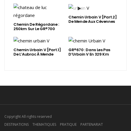
Chemin Urbain V [Part.2]
De Mende Aux Cévennes
Chemin De Régordane :
250km Sur Le GR®700
Chemin Urbain V [Part.1]
GR®670 : Dans Les Pas
De L’Aubrac À Mende
D’Urbain V En 329 Km
Copyright All rights reserved
DESTINATIONS
THEMATIQUES
PRATIQUE
PARTENARIAT