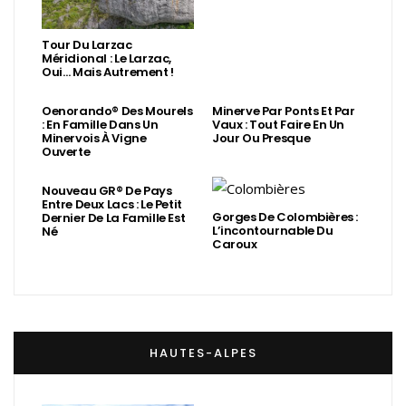
Tour Du Larzac
Méridional : Le Larzac,
Oui… Mais Autrement !
Oenorando® Des Mourels
Minerve Par Ponts Et Par
: En Famille Dans Un
Vaux : Tout Faire En Un
Minervois À Vigne
Jour Ou Presque
Ouverte
Nouveau GR® De Pays
Entre Deux Lacs : Le Petit
Gorges De Colombières :
Dernier De La Famille Est
L’incontournable Du
Né
Caroux
HAUTES-ALPES