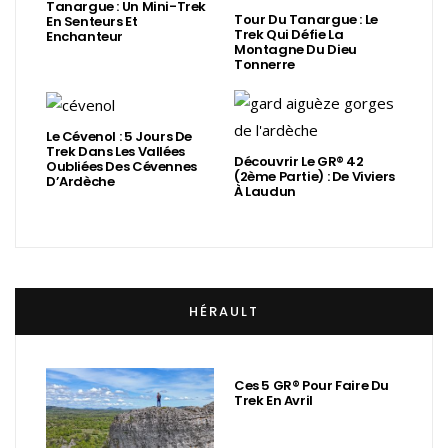
Tanargue : Un Mini-Trek
Tour Du Tanargue : Le
En Senteurs Et
Trek Qui Défie La
Enchanteur
Montagne Du Dieu
Tonnerre
Le Cévenol : 5 Jours De
Trek Dans Les Vallées
Découvrir Le GR® 42
Oubliées Des Cévennes
(2ème Partie) : De Viviers
D’Ardèche
À Laudun
HÉRAULT
Ces 5 GR® Pour Faire Du
Trek En Avril