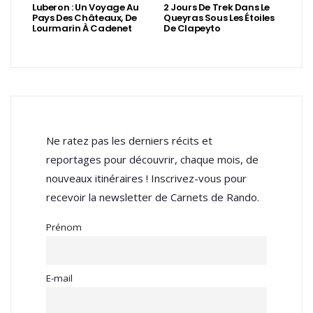
Luberon : Un Voyage Au
2 Jours De Trek Dans Le
Pays Des Châteaux, De
Queyras Sous Les Étoiles
Lourmarin À Cadenet
De Clapeyto
Ne ratez pas les derniers récits et
reportages pour découvrir, chaque mois, de
nouveaux itinéraires ! Inscrivez-vous pour
recevoir la newsletter de Carnets de Rando.
Prénom
E-mail