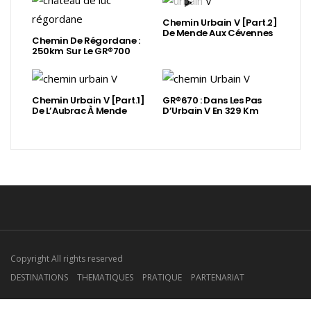
Chemin Urbain V [Part.2]
De Mende Aux Cévennes
Chemin De Régordane :
250km Sur Le GR®700
Chemin Urbain V [Part.1]
GR®670 : Dans Les Pas
De L’Aubrac À Mende
D’Urbain V En 329 Km
Copyright All rights reserved
DESTINATIONS
THEMATIQUES
PRATIQUE
PARTENARIAT