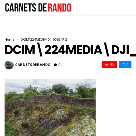
Home
DCIM\224MEDIA\DJI_0062.JPG
DCIM\224MEDIA\DJI_
CARNETSDERANDO
0
50
0