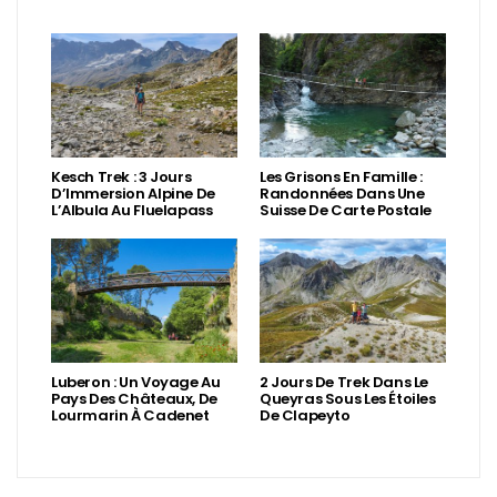
Kesch Trek : 3 Jours
Les Grisons En Famille :
D’Immersion Alpine De
Randonnées Dans Une
L’Albula Au Fluelapass
Suisse De Carte Postale
Luberon : Un Voyage Au
2 Jours De Trek Dans Le
Pays Des Châteaux, De
Queyras Sous Les Étoiles
Lourmarin À Cadenet
De Clapeyto