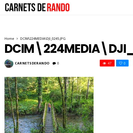
Home
DCIM\224MEDIA\DJI_0245.JPG
DCIM\224MEDIA\DJI_
CARNETSDERANDO
0
47
0