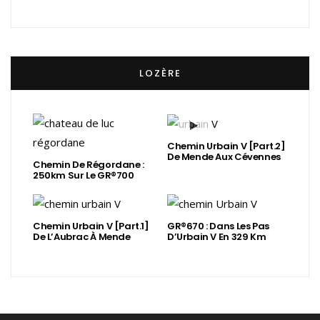
LOZÈRE
Chemin Urbain V [Part.2]
De Mende Aux Cévennes
Chemin De Régordane :
250km Sur Le GR®700
Chemin Urbain V [Part.1]
GR®670 : Dans Les Pas
De L’Aubrac À Mende
D’Urbain V En 329 Km