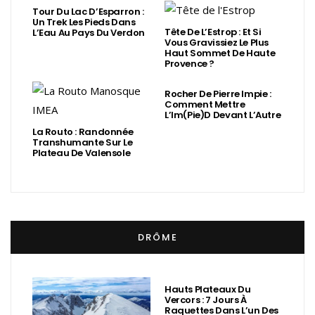
Tour Du Lac D’Esparron :
Un Trek Les Pieds Dans
Tête De L’Estrop : Et Si
L’Eau Au Pays Du Verdon
Vous Gravissiez Le Plus
Haut Sommet De Haute
Provence ?
Rocher De Pierre Impie :
Comment Mettre
L’Im(Pie)d Devant L’Autre
La Routo : Randonnée
Transhumante Sur Le
Plateau De Valensole
DRÔME
Hauts Plateaux Du
Vercors : 7 Jours À
Raquettes Dans L’un Des