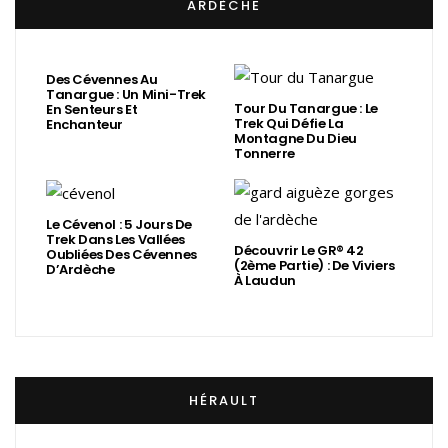
ARDÈCHE
Des Cévennes Au
Tanargue : Un Mini-Trek
Tour Du Tanargue : Le
En Senteurs Et
Trek Qui Défie La
Enchanteur
Montagne Du Dieu
Tonnerre
Le Cévenol : 5 Jours De
Trek Dans Les Vallées
Découvrir Le GR® 42
Oubliées Des Cévennes
(2ème Partie) : De Viviers
D’Ardèche
À Laudun
HÉRAULT