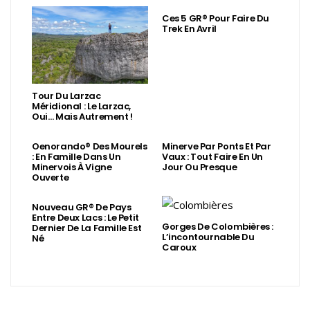
Ces 5 GR® Pour Faire Du
Trek En Avril
Tour Du Larzac
Méridional : Le Larzac,
Oui… Mais Autrement !
Oenorando® Des Mourels
Minerve Par Ponts Et Par
: En Famille Dans Un
Vaux : Tout Faire En Un
Minervois À Vigne
Jour Ou Presque
Ouverte
Nouveau GR® De Pays
Entre Deux Lacs : Le Petit
Gorges De Colombières :
Dernier De La Famille Est
L’incontournable Du
Né
Caroux