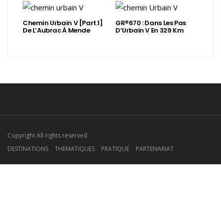
Chemin Urbain V [Part.1]
GR®670 : Dans Les Pas
De L’Aubrac À Mende
D’Urbain V En 329 Km
Copyright All rights reserved
DESTINATIONS
THEMATIQUES
PRATIQUE
PARTENARIAT