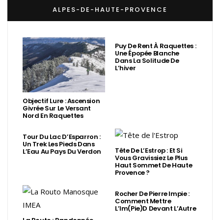
ALPES-DE-HAUTE-PROVENCE
Puy De Rent À Raquettes :
Une Épopée Blanche
Dans La Solitude De
L’hiver
Objectif Lure : Ascension
Givrée Sur Le Versant
Nord En Raquettes
Tour Du Lac D’Esparron :
Un Trek Les Pieds Dans
Tête De L’Estrop : Et Si
L’Eau Au Pays Du Verdon
Vous Gravissiez Le Plus
Haut Sommet De Haute
Provence ?
Rocher De Pierre Impie :
Comment Mettre
L’Im(Pie)d Devant L’Autre