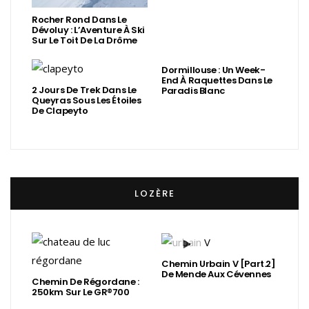
Rocher Rond Dans Le
Dévoluy : L’Aventure À Ski
Sur Le Toit De La Drôme
Dormillouse : Un Week-
End À Raquettes Dans Le
2 Jours De Trek Dans Le
Paradis Blanc
Queyras Sous Les Étoiles
De Clapeyto
LOZÈRE
Chemin Urbain V [Part.2]
De Mende Aux Cévennes
Chemin De Régordane :
250km Sur Le GR®700