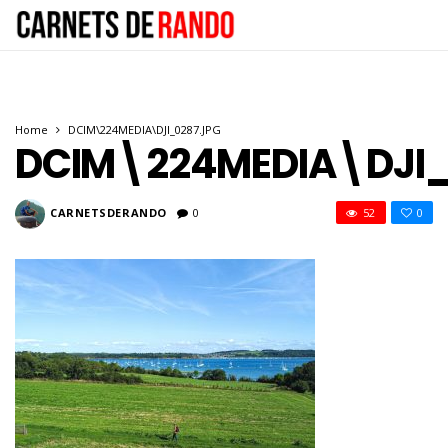
Home
DCIM\224MEDIA\DJI_0287.JPG
DCIM\224MEDIA\DJI_
CARNETSDERANDO
0
52
0