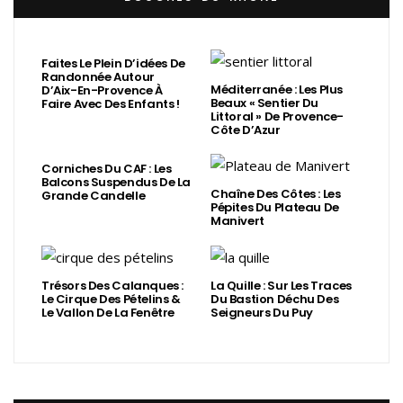
Faites Le Plein D’idées De
Randonnée Autour
Méditerranée : Les Plus
D’Aix-En-Provence À
Beaux « Sentier Du
Faire Avec Des Enfants !
Littoral » De Provence-
Côte D’Azur
Corniches Du CAF : Les
Balcons Suspendus De La
Chaîne Des Côtes : Les
Grande Candelle
Pépites Du Plateau De
Manivert
Trésors Des Calanques :
La Quille : Sur Les Traces
Le Cirque Des Pételins &
Du Bastion Déchu Des
Le Vallon De La Fenêtre
Seigneurs Du Puy