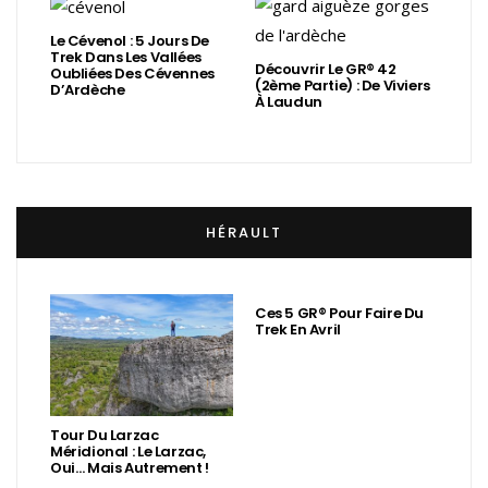
Le Cévenol : 5 Jours De
Trek Dans Les Vallées
Découvrir Le GR® 42
Oubliées Des Cévennes
(2ème Partie) : De Viviers
D’Ardèche
À Laudun
HÉRAULT
Ces 5 GR® Pour Faire Du
Trek En Avril
Tour Du Larzac
Méridional : Le Larzac,
Oui… Mais Autrement !