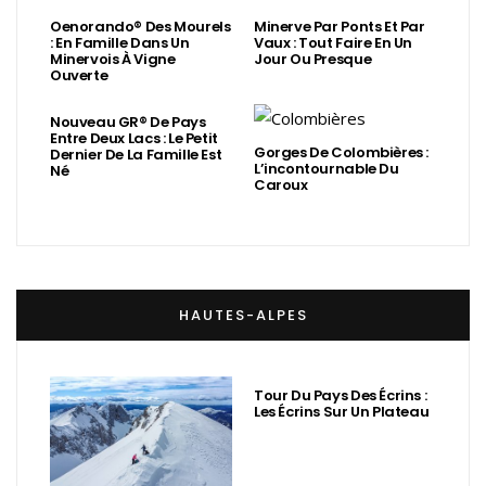
Oenorando® Des Mourels
Minerve Par Ponts Et Par
: En Famille Dans Un
Vaux : Tout Faire En Un
Minervois À Vigne
Jour Ou Presque
Ouverte
Nouveau GR® De Pays
Entre Deux Lacs : Le Petit
Gorges De Colombières :
Dernier De La Famille Est
L’incontournable Du
Né
Caroux
HAUTES-ALPES
Tour Du Pays Des Écrins :
Les Écrins Sur Un Plateau