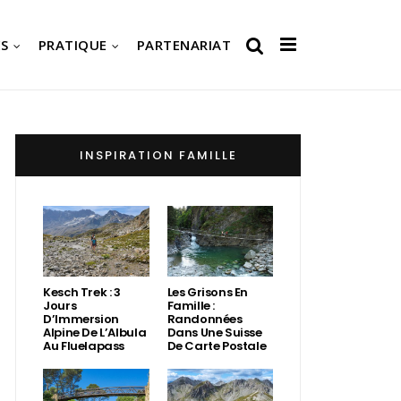
S
PRATIQUE
PARTENARIAT
INSPIRATION FAMILLE
Kesch Trek : 3
Les Grisons En
Jours
Famille :
D’Immersion
Randonnées
Alpine De L’Albula
Dans Une Suisse
Au Fluelapass
De Carte Postale