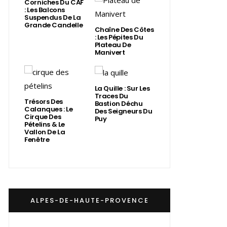
Corniches Du CAF
: Les Balcons
Suspendus De La
Grande Candelle
Chaîne Des Côtes
: Les Pépites Du
Plateau De
Manivert
La Quille : Sur Les
Traces Du
Trésors Des
Bastion Déchu
Calanques : Le
Des Seigneurs Du
Cirque Des
Puy
Pételins & Le
Vallon De La
Fenêtre
ALPES-DE-HAUTE-PROVENCE