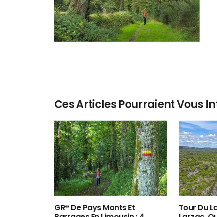
Ces Articles Pourraient Vous In
GR® De Pays Monts Et
Tour Du La
Barrages En Limousin : 4
Larzac, O