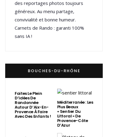
des reportages photos toujours
généreux. Au menu partage,
convivialité et bonne humeur.
Carnets de Rando : garanti 100%
sans IA !
BOUCHES-DU-RHÔNE
Faites Le Plein
D’idées De
Méditerranée : Les
Randonnée
Plus Beaux
Autour D’Aix-En-
« Sentier Du
Provence À Faire
Littoral » De
Avec Des Enfants !
Provence-Côte
D’Azur