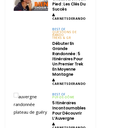
Pied : Les Clés Du
Succès
CARNETSDERANDO
BEST OF
QUESTIONS DE
RANDO
TREKS & GR
Débuter En
Grande
Randonnée : 5
Itinéraires Pour
Un Premier Trek
En Moyenne
Montagne
CARNETSDERANDO
BEST OF
PUY-DE-DÔME
5 Itinéraires
Incontournables
Pour Découvrir
L’Auvergne
CARNETSDERANDO