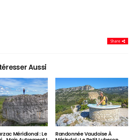
Share
téresser Aussi
rzac Méridional : Le
Randonnée Vaudoise À
ui… Mais Autrement !
Mérindol : Le Petit Luberon