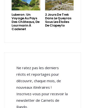
Luberon : Un
2 Jours De Trek
Voyage Au Pays
Dans Le Queyras
Des Châteaux, De
Sous Les Étoiles
Lourmarin À
De Clapeyto
Cadenet
Ne ratez pas les derniers
récits et reportages pour
découvrir, chaque mois, de
nouveaux itinéraires !
Inscrivez-vous pour recevoir la
newsletter de Carnets de
Rando.