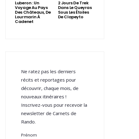
Luberon : Un
2 Jours De Trek
Voyage Au Pays
Dans Le Queyras
Des Châteaux, De
Sous Les Étoiles
Lourmarin À
De Clapeyto
Cadenet
Ne ratez pas les derniers
récits et reportages pour
découvrir, chaque mois, de
nouveaux itinéraires !
Inscrivez-vous pour recevoir la
newsletter de Carnets de
Rando.
Prénom