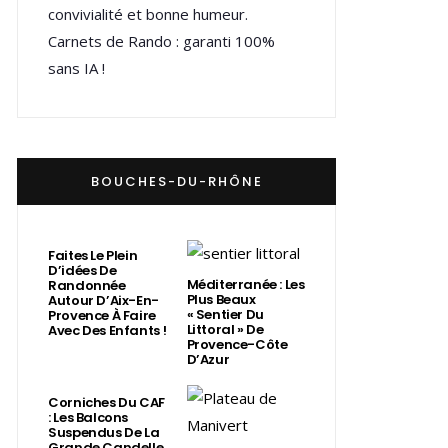
convivialité et bonne humeur.
Carnets de Rando : garanti 100%
sans IA !
BOUCHES-DU-RHÔNE
Faites Le Plein
D’idées De
Méditerranée : Les
Randonnée
Plus Beaux
Autour D’Aix-En-
« Sentier Du
Provence À Faire
Littoral » De
Avec Des Enfants !
Provence-Côte
D’Azur
Corniches Du CAF
: Les Balcons
Suspendus De La
Grande Candelle