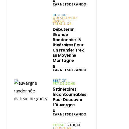
CARNETSDERANDO
BEST OF
QUESTIONS DE
RANDO
TREKS & GR
Débuter En
Grande
Randonnée : 5
Itinéraires Pour
Un Premier Trek
En Moyenne
Montagne
CARNETSDERANDO
BEST OF
PUY-DE-DÔME
5 Itinéraires
Incontournables
Pour Découvrir
L’Auvergne
CARNETSDERANDO
CORSE
PRATIQUE
TREKS & GR