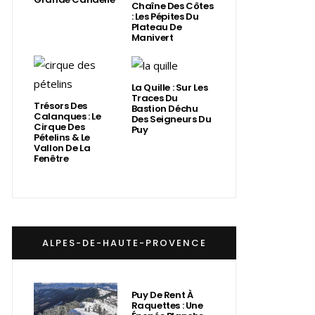
Chaîne Des Côtes
: Les Pépites Du
Plateau De
Manivert
La Quille : Sur Les
Traces Du
Trésors Des
Bastion Déchu
Calanques : Le
Des Seigneurs Du
Cirque Des
Puy
Pételins & Le
Vallon De La
Fenêtre
ALPES-DE-HAUTE-PROVENCE
Puy De Rent À
Raquettes : Une