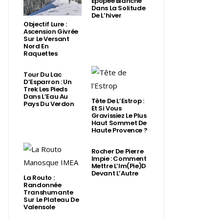
Épopée Blanche
Dans La Solitude
De L’hiver
Objectif Lure :
Ascension Givrée
Sur Le Versant
Nord En
Raquettes
Tour Du Lac
D’Esparron : Un
Trek Les Pieds
Dans L’Eau Au
Tête De L’Estrop :
Pays Du Verdon
Et Si Vous
Gravissiez Le Plus
Haut Sommet De
Haute Provence ?
Rocher De Pierre
Impie : Comment
Mettre L’Im(Pie)d
Devant L’Autre
La Routo :
Randonnée
Transhumante
Sur Le Plateau De
Valensole