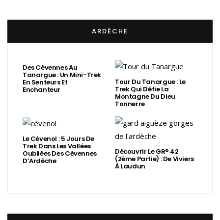
ARDÈCHE
Des Cévennes Au
Tanargue : Un Mini-Trek
Tour Du Tanargue : Le
En Senteurs Et
Trek Qui Défie La
Enchanteur
Montagne Du Dieu
Tonnerre
Le Cévenol : 5 Jours De
Trek Dans Les Vallées
Découvrir Le GR® 42
Oubliées Des Cévennes
(2ème Partie) : De Viviers
D’Ardèche
À Laudun