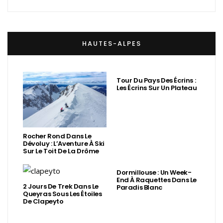
HAUTES-ALPES
Tour Du Pays Des Écrins :
Les Écrins Sur Un Plateau
Rocher Rond Dans Le
Dévoluy : L’Aventure À Ski
Sur Le Toit De La Drôme
Dormillouse : Un Week-
End À Raquettes Dans Le
2 Jours De Trek Dans Le
Paradis Blanc
Queyras Sous Les Étoiles
De Clapeyto