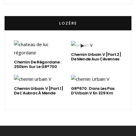
LOZÈRE
Chemin Urbain V [Part.2]
De Mende Aux Cévennes
Chemin De Régordane :
250km Sur Le GR®700
Chemin Urbain V [Part.1]
GR®670 : Dans Les Pas
De L’Aubrac À Mende
D’Urbain V En 329 Km