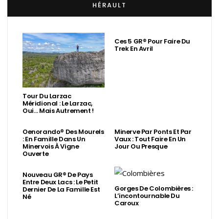
HÉRAULT
Ces 5 GR® Pour Faire Du
Trek En Avril
Tour Du Larzac
Méridional : Le Larzac,
Oui… Mais Autrement !
Oenorando® Des Mourels
Minerve Par Ponts Et Par
: En Famille Dans Un
Vaux : Tout Faire En Un
Minervois À Vigne
Jour Ou Presque
Ouverte
Nouveau GR® De Pays
Entre Deux Lacs : Le Petit
Gorges De Colombières :
Dernier De La Famille Est
L’incontournable Du
Né
Caroux