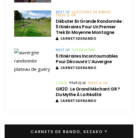
BEST OF
QUESTIONS DE RANDO
TREKS & GR
Débuter En Grande Randonnée :
5 Itinéraires Pour Un Premier
Trek En Moyenne Montagne
CARNETSDERANDO
BEST OF
PUY-DE-DÔME
5 Itinéraires Incontournables
Pour Découvrir L’Auvergne
CARNETSDERANDO
CORSE
PRATIQUE
TREKS & GR
GR20 : Le Grand Méchant GR ?
Du Mythe À La Réalité
CARNETSDERANDO
CARNETS DE RANDO, KEZAKO ?