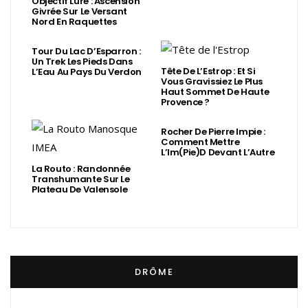
Objectif Lure : Ascension
Givrée Sur Le Versant
Nord En Raquettes
Tour Du Lac D’Esparron :
Un Trek Les Pieds Dans
Tête De L’Estrop : Et Si
L’Eau Au Pays Du Verdon
Vous Gravissiez Le Plus
Haut Sommet De Haute
Provence ?
Rocher De Pierre Impie :
Comment Mettre
L’Im(Pie)d Devant L’Autre
La Routo : Randonnée
Transhumante Sur Le
Plateau De Valensole
DRÔME