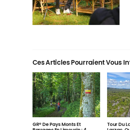
Ces Articles Pourraient Vous In
GR® De Pays Monts Et
Tour Du La
Barrages En Limousin : 4
Larzac, O