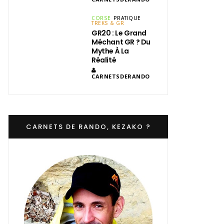
CORSE
PRATIQUE
TREKS & GR
GR20 : Le Grand
Méchant GR ? Du
Mythe À La
Réalité
CARNETSDERANDO
CARNETS DE RANDO, KEZAKO ?