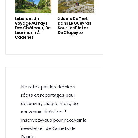
Luberon : Un
2 Jours De Trek
Voyage Au Pays
Dans Le Queyras
Des Châteaux, De
Sous Les Étoiles
Lourmarin À
De Clapeyto
Cadenet
Ne ratez pas les derniers
récits et reportages pour
découvrir, chaque mois, de
nouveaux itinéraires !
Inscrivez-vous pour recevoir la
newsletter de Carnets de
Rando.