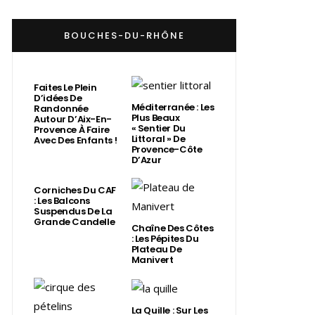
BOUCHES-DU-RHÔNE
Faites Le Plein
D’idées De
Méditerranée : Les
Randonnée
Plus Beaux
Autour D’Aix-En-
« Sentier Du
Provence À Faire
Littoral » De
Avec Des Enfants !
Provence-Côte
D’Azur
Corniches Du CAF
: Les Balcons
Suspendus De La
Grande Candelle
Chaîne Des Côtes
: Les Pépites Du
Plateau De
Manivert
La Quille : Sur Les