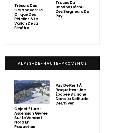
Traces Du
Trésors Des
Bastion Déchu
Calanques : Le
Des Seigneurs Du
Cirque Des
Puy
Pételins & Le
Vallon De La
Fenêtre
ALPES-DE-HAUTE-PROVENCE
Puy De Rent À
Raquettes : Une
Épopée Blanche
Dans La Solitude
De L’hiver
Objectif Lure :
Ascension Givrée
Sur Le Versant
Nord En
Raquettes