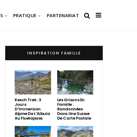
S
PRATIQUE
PARTENARIAT
INSPIRATION FAMILLE
Kesch Trek : 3
Les Grisons En
Jours
Famille :
D’Immersion
Randonnées
Alpine De L’Albula
Dans Une Suisse
Au Fluelapass
De Carte Postale