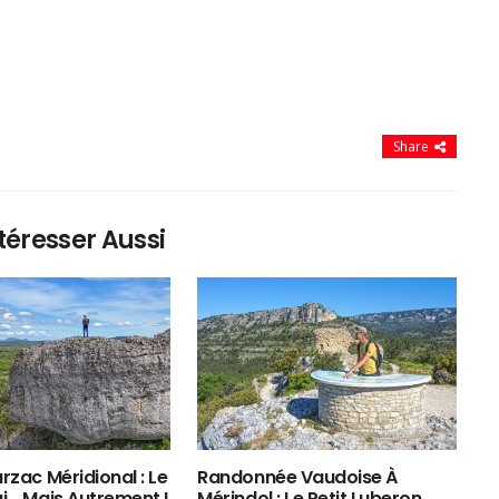
Share
téresser Aussi
rzac Méridional : Le
Randonnée Vaudoise À
ui… Mais Autrement !
Mérindol : Le Petit Luberon