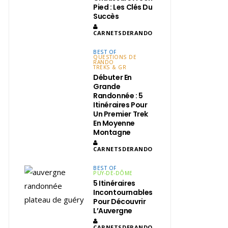
Pied : Les Clés Du
Succès
CARNETSDERANDO
BEST OF
QUESTIONS DE
RANDO
TREKS & GR
Débuter En
Grande
Randonnée : 5
Itinéraires Pour
Un Premier Trek
En Moyenne
Montagne
CARNETSDERANDO
BEST OF
PUY-DE-DÔME
5 Itinéraires
Incontournables
Pour Découvrir
L’Auvergne
CARNETSDERANDO