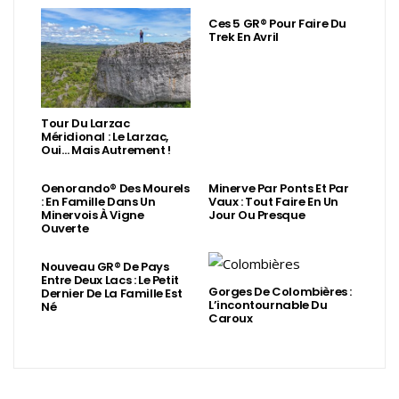
Ces 5 GR® Pour Faire Du
Trek En Avril
Tour Du Larzac
Méridional : Le Larzac,
Oui… Mais Autrement !
Oenorando® Des Mourels
Minerve Par Ponts Et Par
: En Famille Dans Un
Vaux : Tout Faire En Un
Minervois À Vigne
Jour Ou Presque
Ouverte
Nouveau GR® De Pays
Entre Deux Lacs : Le Petit
Gorges De Colombières :
Dernier De La Famille Est
L’incontournable Du
Né
Caroux