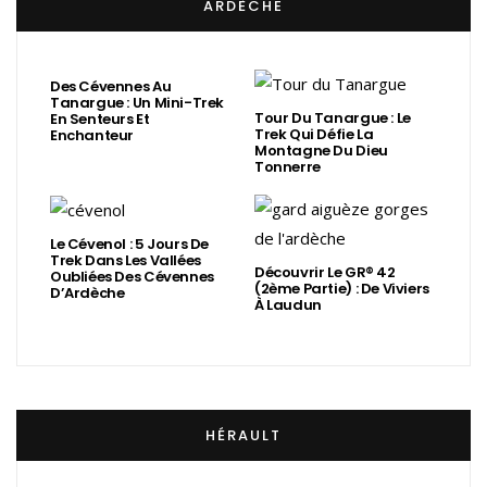
ARDÈCHE
Des Cévennes Au
Tanargue : Un Mini-Trek
Tour Du Tanargue : Le
En Senteurs Et
Trek Qui Défie La
Enchanteur
Montagne Du Dieu
Tonnerre
Le Cévenol : 5 Jours De
Trek Dans Les Vallées
Découvrir Le GR® 42
Oubliées Des Cévennes
(2ème Partie) : De Viviers
D’Ardèche
À Laudun
HÉRAULT