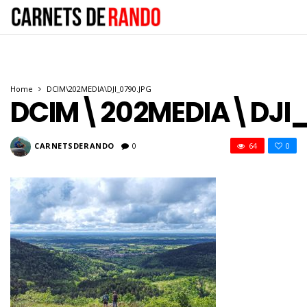
Home
DCIM\202MEDIA\DJI_0790.JPG
DCIM\202MEDIA\DJI_
CARNETSDERANDO
0
64
0