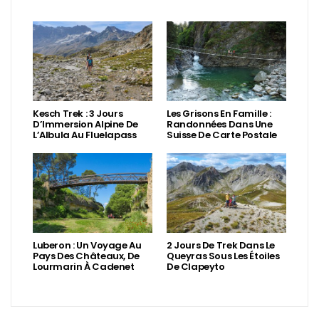
Kesch Trek : 3 Jours
Les Grisons En Famille :
D’Immersion Alpine De
Randonnées Dans Une
L’Albula Au Fluelapass
Suisse De Carte Postale
Luberon : Un Voyage Au
2 Jours De Trek Dans Le
Pays Des Châteaux, De
Queyras Sous Les Étoiles
Lourmarin À Cadenet
De Clapeyto