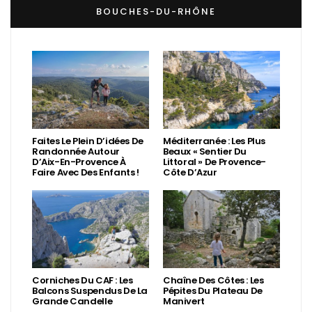
BOUCHES-DU-RHÔNE
Faites Le Plein D’idées De
Méditerranée : Les Plus
Randonnée Autour
Beaux « Sentier Du
D’Aix-En-Provence À
Littoral » De Provence-
Faire Avec Des Enfants !
Côte D’Azur
Corniches Du CAF : Les
Chaîne Des Côtes : Les
Balcons Suspendus De La
Pépites Du Plateau De
Grande Candelle
Manivert