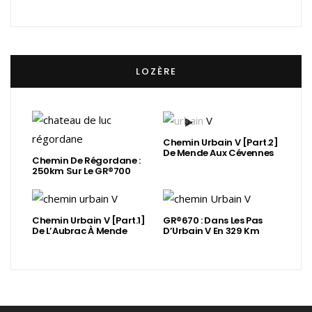
LOZÈRE
Chemin Urbain V [Part.2]
De Mende Aux Cévennes
Chemin De Régordane :
250km Sur Le GR®700
Chemin Urbain V [Part.1]
GR®670 : Dans Les Pas
De L’Aubrac À Mende
D’Urbain V En 329 Km