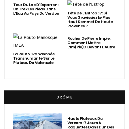
Tour Du Lac D’Esparron :
Un Trek Les Pieds Dans
Tête De L’Estrop : Et Si
L’Eau Au Pays Du Verdon
Vous Gravissiez Le Plus
Haut Sommet De Haute
Provence ?
Rocher De Pierre Impie :
Comment Mettre
L’Im(Pie)d Devant L’Autre
La Routo : Randonnée
Transhumante Sur Le
Plateau De Valensole
DRÔME
Hauts Plateaux Du
Vercors : 7 Jours À
Raquettes Dans L’un Des