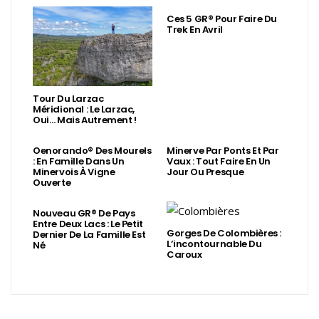
Ces 5 GR® Pour Faire Du
Trek En Avril
Tour Du Larzac
Méridional : Le Larzac,
Oui… Mais Autrement !
Oenorando® Des Mourels
Minerve Par Ponts Et Par
: En Famille Dans Un
Vaux : Tout Faire En Un
Minervois À Vigne
Jour Ou Presque
Ouverte
Nouveau GR® De Pays
Entre Deux Lacs : Le Petit
Gorges De Colombières :
Dernier De La Famille Est
L’incontournable Du
Né
Caroux