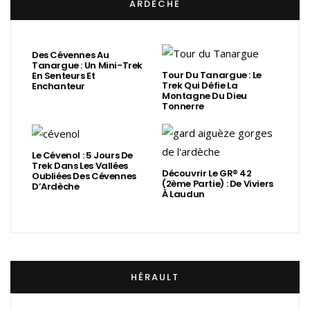
ARDÈCHE
Des Cévennes Au
Tanargue : Un Mini-Trek
Tour Du Tanargue : Le
En Senteurs Et
Trek Qui Défie La
Enchanteur
Montagne Du Dieu
Tonnerre
Le Cévenol : 5 Jours De
Trek Dans Les Vallées
Découvrir Le GR® 42
Oubliées Des Cévennes
(2ème Partie) : De Viviers
D’Ardèche
À Laudun
HÉRAULT