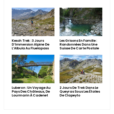
Kesch Trek : 3 Jours
Les Grisons En Famille :
D’Immersion Alpine De
Randonnées Dans Une
L’Albula Au Fluelapass
Suisse De Carte Postale
Luberon : Un Voyage Au
2 Jours De Trek Dans Le
Pays Des Châteaux, De
Queyras Sous Les Étoiles
Lourmarin À Cadenet
De Clapeyto