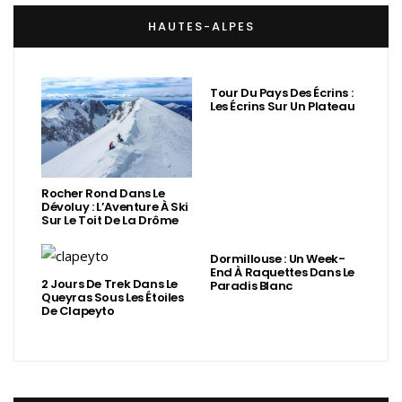
HAUTES-ALPES
Tour Du Pays Des Écrins :
Les Écrins Sur Un Plateau
Rocher Rond Dans Le
Dévoluy : L’Aventure À Ski
Sur Le Toit De La Drôme
Dormillouse : Un Week-
End À Raquettes Dans Le
2 Jours De Trek Dans Le
Paradis Blanc
Queyras Sous Les Étoiles
De Clapeyto