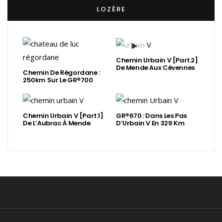
LOZÈRE
Chemin Urbain V [Part.2]
De Mende Aux Cévennes
Chemin De Régordane :
250km Sur Le GR®700
Chemin Urbain V [Part.1]
GR®670 : Dans Les Pas
De L’Aubrac À Mende
D’Urbain V En 329 Km