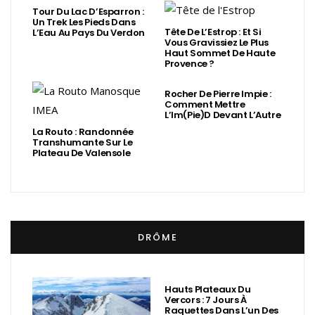
Tour Du Lac D’Esparron :
Un Trek Les Pieds Dans
Tête De L’Estrop : Et Si
L’Eau Au Pays Du Verdon
Vous Gravissiez Le Plus
Haut Sommet De Haute
Provence ?
Rocher De Pierre Impie :
Comment Mettre
L’Im(Pie)d Devant L’Autre
La Routo : Randonnée
Transhumante Sur Le
Plateau De Valensole
DRÔME
Hauts Plateaux Du
Vercors : 7 Jours À
Raquettes Dans L’un Des