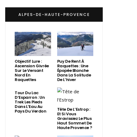
ALPES-DE-HAUTE-PROVENCE
Objectif Lure :
Puy De Rent À
Ascension Givrée
Raquettes : Une
Sur Le Versant
Épopée Blanche
Nord En
Dans La Solitude
Raquettes
De L’hiver
Tour Du Lac
D’Esparron : Un
Trek Les Pieds
Dans L’Eau Au
Tête De L’Estrop :
Pays Du Verdon
Et Si Vous
Gravissiez Le Plus
Haut Sommet De
Haute Provence ?