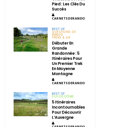
Pied : Les Clés Du
Succès
CARNETSDERANDO
BEST OF
QUESTIONS DE
RANDO
TREKS & GR
Débuter En
Grande
Randonnée : 5
Itinéraires Pour
Un Premier Trek
En Moyenne
Montagne
CARNETSDERANDO
BEST OF
PUY-DE-DÔME
5 Itinéraires
Incontournables
Pour Découvrir
L’Auvergne
CARNETSDERANDO