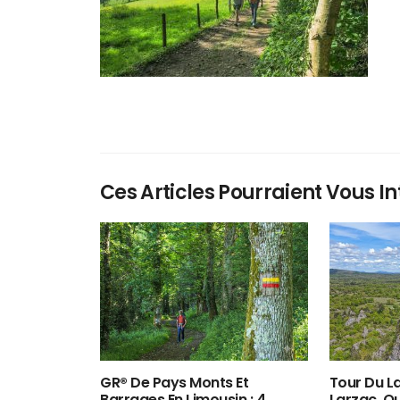
Ces Articles Pourraient Vous In
GR® De Pays Monts Et
Tour Du La
Barrages En Limousin : 4
Larzac, O