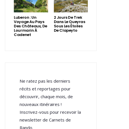
Luberon : Un
2 Jours De Trek
Voyage Au Pays
Dans Le Queyras
Des Châteaux, De
Sous Les Étoiles
Lourmarin À
De Clapeyto
Cadenet
Ne ratez pas les derniers
récits et reportages pour
découvrir, chaque mois, de
nouveaux itinéraires !
Inscrivez-vous pour recevoir la
newsletter de Carnets de
Rando.