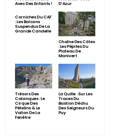
Avec Des Enfants !
D’Azur
Corniches Du CAF
: Les Balcons
Suspendus De La
Grande Candelle
Chaîne Des Côtes
: Les Pépites Du
Plateau De
Manivert
Trésors Des
La Quille : Sur Les
Calanques : Le
Traces Du
Cirque Des
Bastion Déchu
Pételins & Le
Des Seigneurs Du
Vallon De La
Puy
Fenêtre