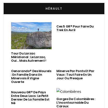
HÉRAULT
Ces 5 GR® Pour Faire Du
Trek En Avril
Tour Du Larzac
Méridional : Le Larzac,
Oui… Mais Autrement !
Oenorando® Des Mourels
Minerve Par Ponts Et Par
: En Famille Dans Un
Vaux : Tout Faire En Un
Minervois À Vigne
Jour Ou Presque
Ouverte
Nouveau GR® De Pays
Entre Deux Lacs : Le Petit
Gorges De Colombières :
Dernier De La Famille Est
L’incontournable Du
Né
Caroux