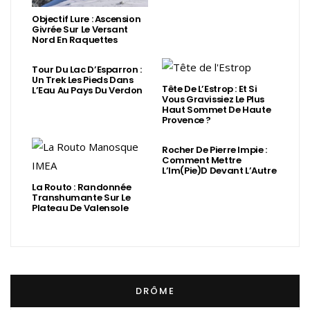
Objectif Lure : Ascension
Givrée Sur Le Versant
Nord En Raquettes
Tour Du Lac D’Esparron :
Un Trek Les Pieds Dans
Tête De L’Estrop : Et Si
L’Eau Au Pays Du Verdon
Vous Gravissiez Le Plus
Haut Sommet De Haute
Provence ?
Rocher De Pierre Impie :
Comment Mettre
L’Im(Pie)d Devant L’Autre
La Routo : Randonnée
Transhumante Sur Le
Plateau De Valensole
DRÔME