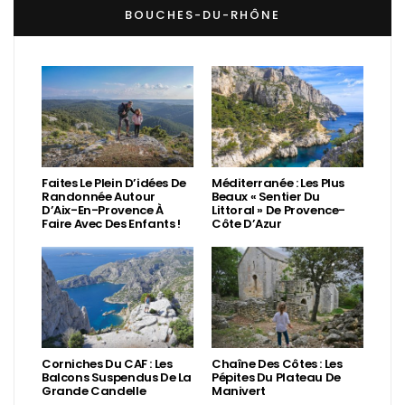
BOUCHES-DU-RHÔNE
Faites Le Plein D’idées De
Méditerranée : Les Plus
Randonnée Autour
Beaux « Sentier Du
D’Aix-En-Provence À
Littoral » De Provence-
Faire Avec Des Enfants !
Côte D’Azur
Corniches Du CAF : Les
Chaîne Des Côtes : Les
Balcons Suspendus De La
Pépites Du Plateau De
Grande Candelle
Manivert