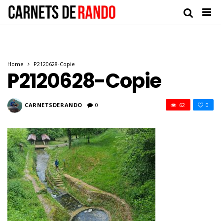
Home
P2120628-Copie
P2120628-Copie
CARNETSDERANDO
0
62
0