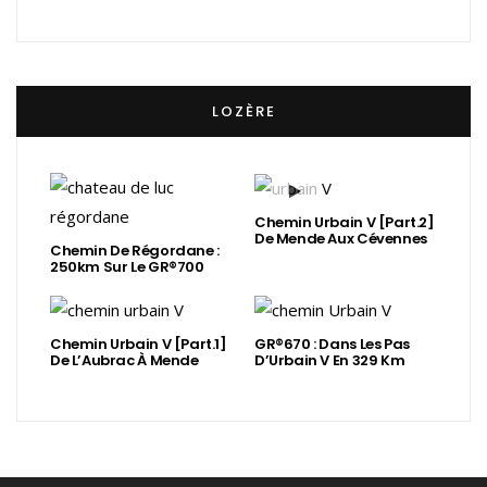
LOZÈRE
Chemin Urbain V [Part.2]
De Mende Aux Cévennes
Chemin De Régordane :
250km Sur Le GR®700
Chemin Urbain V [Part.1]
GR®670 : Dans Les Pas
De L’Aubrac À Mende
D’Urbain V En 329 Km