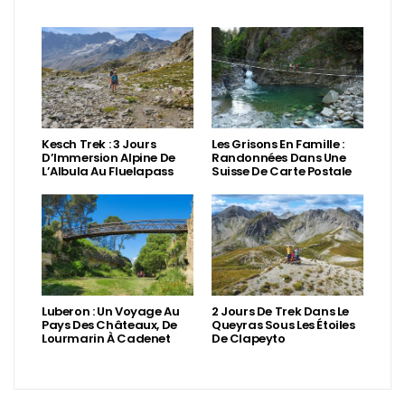
Kesch Trek : 3 Jours
Les Grisons En Famille :
D’Immersion Alpine De
Randonnées Dans Une
L’Albula Au Fluelapass
Suisse De Carte Postale
Luberon : Un Voyage Au
2 Jours De Trek Dans Le
Pays Des Châteaux, De
Queyras Sous Les Étoiles
Lourmarin À Cadenet
De Clapeyto