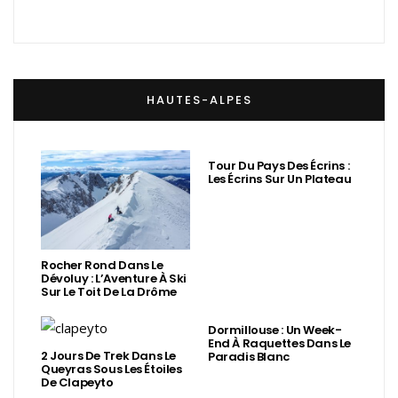
HAUTES-ALPES
Tour Du Pays Des Écrins :
Les Écrins Sur Un Plateau
Rocher Rond Dans Le
Dévoluy : L’Aventure À Ski
Sur Le Toit De La Drôme
Dormillouse : Un Week-
End À Raquettes Dans Le
2 Jours De Trek Dans Le
Paradis Blanc
Queyras Sous Les Étoiles
De Clapeyto