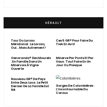
HÉRAULT
Tour Du Larzac
Ces 5 GR® Pour Faire Du
Méridional : Le Larzac,
Trek En Avril
Oui… Mais Autrement !
Oenorando® Des Mourels
Minerve Par Ponts Et Par
: En Famille Dans Un
Vaux : Tout Faire En Un
Minervois À Vigne
Jour Ou Presque
Ouverte
Nouveau GR® De Pays
Entre Deux Lacs : Le Petit
Gorges De Colombières :
Dernier De La Famille Est
L’incontournable Du
Né
Caroux