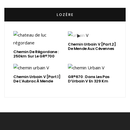
LOZÈRE
Chemin Urbain V [Part.2]
De Mende Aux Cévennes
Chemin De Régordane :
250km Sur Le GR®700
Chemin Urbain V [Part.1]
GR®670 : Dans Les Pas
De L’Aubrac À Mende
D’Urbain V En 329 Km