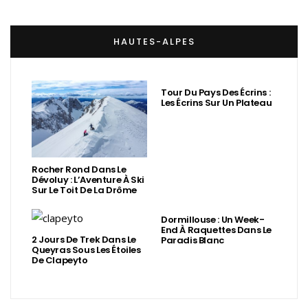
HAUTES-ALPES
Tour Du Pays Des Écrins :
Les Écrins Sur Un Plateau
Rocher Rond Dans Le
Dévoluy : L’Aventure À Ski
Sur Le Toit De La Drôme
Dormillouse : Un Week-
End À Raquettes Dans Le
2 Jours De Trek Dans Le
Paradis Blanc
Queyras Sous Les Étoiles
De Clapeyto