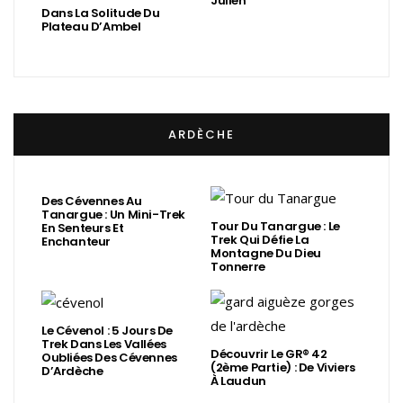
Julien
Dans La Solitude Du
Plateau D’Ambel
ARDÈCHE
Des Cévennes Au
Tanargue : Un Mini-Trek
Tour Du Tanargue : Le
En Senteurs Et
Trek Qui Défie La
Enchanteur
Montagne Du Dieu
Tonnerre
Le Cévenol : 5 Jours De
Trek Dans Les Vallées
Découvrir Le GR® 42
Oubliées Des Cévennes
(2ème Partie) : De Viviers
D’Ardèche
À Laudun