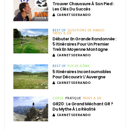
Trouver Chaussure À Son Pied :
Les Clés Du Succès
CARNETSDERANDO
BEST OF
QUESTIONS DE RANDO
TREKS & GR
Débuter En Grande Randonnée :
5 Itinéraires Pour Un Premier
Trek En Moyenne Montagne
CARNETSDERANDO
BEST OF
PUY-DE-DÔME
5 Itinéraires Incontournables
Pour Découvrir L’Auvergne
CARNETSDERANDO
CORSE
PRATIQUE
TREKS & GR
GR20 : Le Grand Méchant GR ?
Du Mythe À La Réalité
CARNETSDERANDO