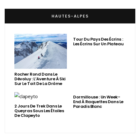
HAUTES-ALPES
Tour Du Pays Des Écrins :
Les Écrins Sur Un Plateau
Rocher Rond Dans Le
Dévoluy : L’Aventure À Ski
Sur Le Toit De La Drôme
Dormillouse : Un Week-
End À Raquettes Dans Le
2 Jours De Trek Dans Le
Paradis Blanc
Queyras Sous Les Étoiles
De Clapeyto