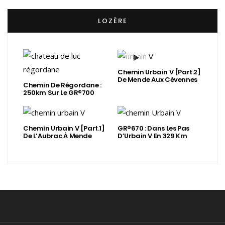
LOZÈRE
Chemin Urbain V [Part.2]
De Mende Aux Cévennes
Chemin De Régordane :
250km Sur Le GR®700
Chemin Urbain V [Part.1]
GR®670 : Dans Les Pas
De L’Aubrac À Mende
D’Urbain V En 329 Km