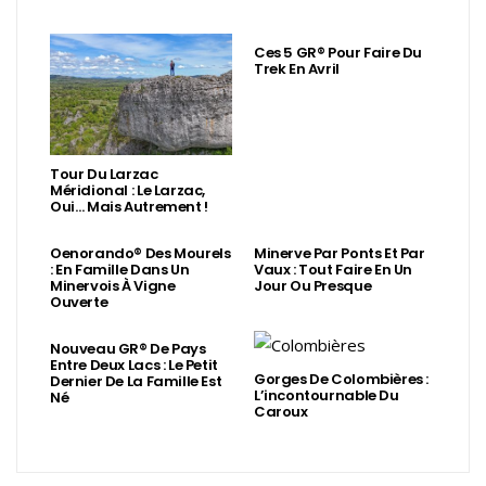
Ces 5 GR® Pour Faire Du
Trek En Avril
Tour Du Larzac
Méridional : Le Larzac,
Oui… Mais Autrement !
Oenorando® Des Mourels
Minerve Par Ponts Et Par
: En Famille Dans Un
Vaux : Tout Faire En Un
Minervois À Vigne
Jour Ou Presque
Ouverte
Nouveau GR® De Pays
Entre Deux Lacs : Le Petit
Gorges De Colombières :
Dernier De La Famille Est
L’incontournable Du
Né
Caroux