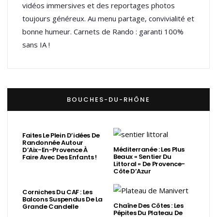
vidéos immersives et des reportages photos
toujours généreux. Au menu partage, convivialité et
bonne humeur. Carnets de Rando : garanti 100%
sans IA !
BOUCHES-DU-RHÔNE
Faites Le Plein D’idées De
Randonnée Autour
Méditerranée : Les Plus
D’Aix-En-Provence À
Beaux « Sentier Du
Faire Avec Des Enfants !
Littoral » De Provence-
Côte D’Azur
Corniches Du CAF : Les
Balcons Suspendus De La
Chaîne Des Côtes : Les
Grande Candelle
Pépites Du Plateau De