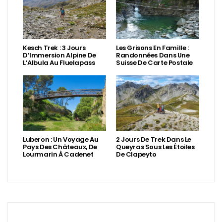
Kesch Trek : 3 Jours
Les Grisons En Famille :
D’Immersion Alpine De
Randonnées Dans Une
L’Albula Au Fluelapass
Suisse De Carte Postale
Luberon : Un Voyage Au
2 Jours De Trek Dans Le
Pays Des Châteaux, De
Queyras Sous Les Étoiles
Lourmarin À Cadenet
De Clapeyto