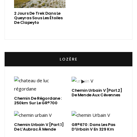
2 Jours De Trek Dans Le
Queyras Sous Les Étoiles
De Clapeyto
LOZÈRE
Chemin Urbain V [Part.2]
De Mende Aux Cévennes
Chemin De Régordane :
250km Sur Le GR®700
Chemin Urbain V [Part.1]
GR®670 : Dans Les Pas
De L’Aubrac À Mende
D’Urbain V En 329 Km