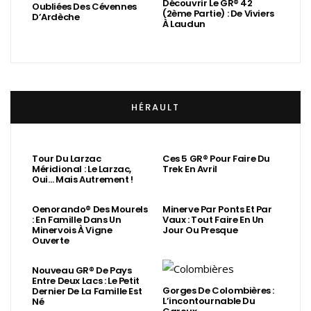
Découvrir Le GR® 42
Oubliées Des Cévennes
(2ème Partie) : De Viviers
D’Ardèche
À Laudun
HÉRAULT
Tour Du Larzac
Ces 5 GR® Pour Faire Du
Méridional : Le Larzac,
Trek En Avril
Oui… Mais Autrement !
Oenorando® Des Mourels
Minerve Par Ponts Et Par
: En Famille Dans Un
Vaux : Tout Faire En Un
Minervois À Vigne
Jour Ou Presque
Ouverte
Nouveau GR® De Pays
Entre Deux Lacs : Le Petit
Gorges De Colombières :
Dernier De La Famille Est
L’incontournable Du
Né