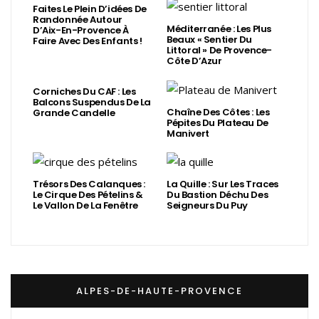
Faites Le Plein D’idées De
Randonnée Autour
Méditerranée : Les Plus
D’Aix-En-Provence À
Beaux « Sentier Du
Faire Avec Des Enfants !
Littoral » De Provence-
Côte D’Azur
Corniches Du CAF : Les
Balcons Suspendus De La
Chaîne Des Côtes : Les
Grande Candelle
Pépites Du Plateau De
Manivert
Trésors Des Calanques :
La Quille : Sur Les Traces
Le Cirque Des Pételins &
Du Bastion Déchu Des
Le Vallon De La Fenêtre
Seigneurs Du Puy
ALPES-DE-HAUTE-PROVENCE