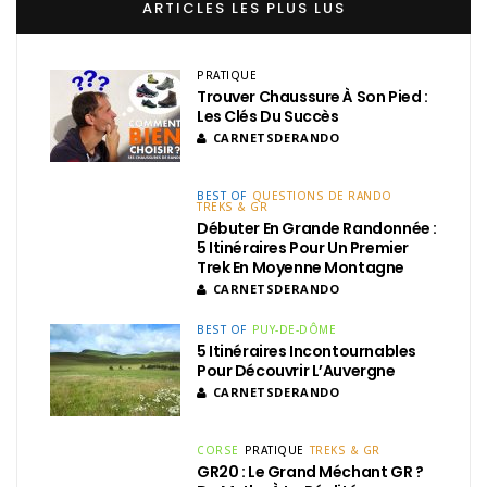
ARTICLES LES PLUS LUS
PRATIQUE
Trouver Chaussure À Son Pied :
Les Clés Du Succès
CARNETSDERANDO
BEST OF
QUESTIONS DE RANDO
TREKS & GR
Débuter En Grande Randonnée :
5 Itinéraires Pour Un Premier
Trek En Moyenne Montagne
CARNETSDERANDO
BEST OF
PUY-DE-DÔME
5 Itinéraires Incontournables
Pour Découvrir L’Auvergne
CARNETSDERANDO
CORSE
PRATIQUE
TREKS & GR
GR20 : Le Grand Méchant GR ?