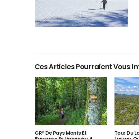
Ces Articles Pourraient Vous In
GR® De Pays Monts Et
Tour Du La
Barrages En Limousin : 4
Larzac, O