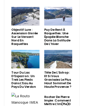
Objectif Lure :
Puy De Rent À
Ascension Givrée
Raquettes : Une
Sur Le Versant
Épopée Blanche
Nord En
Dans La Solitude
Raquettes
De L’hiver
Tour Du Lac
Tête De L’Estrop :
D’Esparron : Un
Et Si Vous
Trek Les Pieds
Gravissiez Le Plus
Dans L’Eau Au
Haut Sommet De
Pays Du Verdon
Haute Provence ?
Rocher De Pierre
Impie : Comment
Mettre L’Im(Pie)d