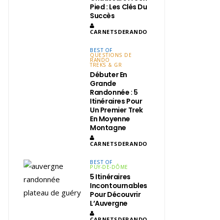
Pied : Les Clés Du
Succès
CARNETSDERANDO
BEST OF
QUESTIONS DE
RANDO
TREKS & GR
Débuter En
Grande
Randonnée : 5
Itinéraires Pour
Un Premier Trek
En Moyenne
Montagne
CARNETSDERANDO
BEST OF
PUY-DE-DÔME
5 Itinéraires
Incontournables
Pour Découvrir
L’Auvergne
CARNETSDERANDO