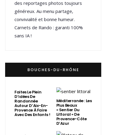
des reportages photos toujours
généreux. Au menu partage,
convivialité et bonne humeur.
Carnets de Rando : garanti 100%
sans IA !
BOUCHES-DU-RHÔNE
Faites Le Plein
D’idées De
Méditerranée : Les
Randonnée
Plus Beaux
Autour D’Aix-En-
« Sentier Du
Provence À Faire
Littoral » De
Avec Des Enfants !
Provence-Côte
D’Azur