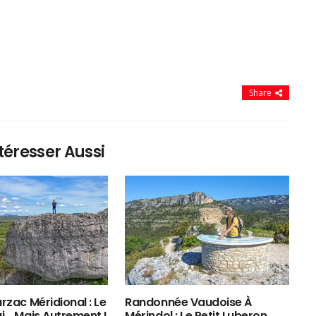
Share
téresser Aussi
rzac Méridional : Le
Randonnée Vaudoise À
ui… Mais Autrement !
Mérindol : Le Petit Luberon