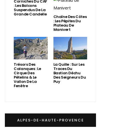
Corniches Du CAF
: Les Balcons
Suspendus De La
Grande Candelle
Chaîne Des Côtes
: Les Pépites Du
Plateau De
Manivert
Trésors Des
La Quille : Sur Les
Calanques : Le
Traces Du
Cirque Des
Bastion Déchu
Pételins & Le
Des Seigneurs Du
Vallon De La
Puy
Fenêtre
ALPES-DE-HAUTE-PROVENCE