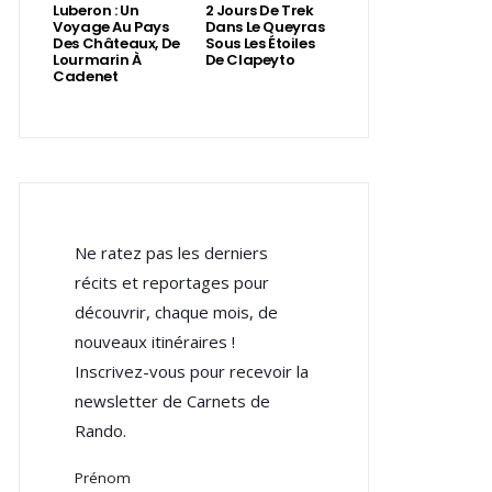
Luberon : Un
2 Jours De Trek
Voyage Au Pays
Dans Le Queyras
Des Châteaux, De
Sous Les Étoiles
Lourmarin À
De Clapeyto
Cadenet
Ne ratez pas les derniers
récits et reportages pour
découvrir, chaque mois, de
nouveaux itinéraires !
Inscrivez-vous pour recevoir la
newsletter de Carnets de
Rando.
Prénom