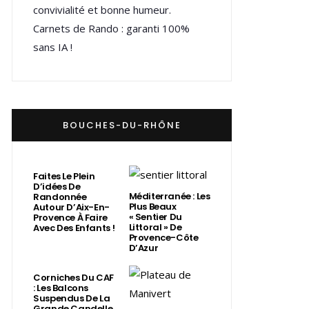
convivialité et bonne humeur.
Carnets de Rando : garanti 100%
sans IA !
BOUCHES-DU-RHÔNE
Faites Le Plein
D’idées De
Méditerranée : Les
Randonnée
Plus Beaux
Autour D’Aix-En-
« Sentier Du
Provence À Faire
Littoral » De
Avec Des Enfants !
Provence-Côte
D’Azur
Corniches Du CAF
: Les Balcons
Suspendus De La
Grande Candelle