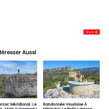
Share
téresser Aussi
rzac Méridional : Le
Randonnée Vaudoise À
ui… Mais Autrement !
Mérindol : Le Petit Luberon