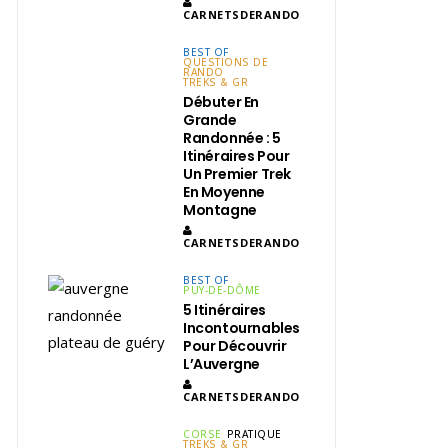
CARNETSDERANDO
BEST OF
QUESTIONS DE
RANDO
TREKS & GR
Débuter En
Grande
Randonnée : 5
Itinéraires Pour
Un Premier Trek
En Moyenne
Montagne
CARNETSDERANDO
BEST OF
PUY-DE-DÔME
5 Itinéraires
Incontournables
Pour Découvrir
L’Auvergne
CARNETSDERANDO
CORSE
PRATIQUE
TREKS & GR