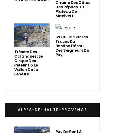
Chaîne Des Côtes
: Les Pépites Du
Plateau De
Manivert
La Quille : Sur Les
Traces Du
Bastion Déchu
Des Seigneurs Du
Trésors Des
Puy
Calanques : Le
Cirque Des
Pételins & Le
Vallon De La
Fenêtre
ALPES-DE-HAUTE-PROVENCE
Puy De Rent À