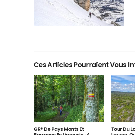
Ces Articles Pourraient Vous In
GR® De Pays Monts Et
Tour Du La
Barrages En Limousin : 4
Larzac, O