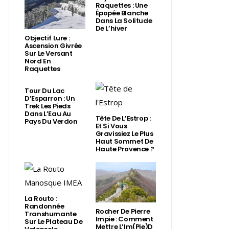
Raquettes : Une
Épopée Blanche
Dans La Solitude
De L’hiver
Objectif Lure :
Ascension Givrée
Sur Le Versant
Nord En
Raquettes
Tour Du Lac
D’Esparron : Un
Trek Les Pieds
Dans L’Eau Au
Tête De L’Estrop :
Pays Du Verdon
Et Si Vous
Gravissiez Le Plus
Haut Sommet De
Haute Provence ?
La Routo :
Randonnée
Rocher De Pierre
Transhumante
Impie : Comment
Sur Le Plateau De
Mettre L’Im(Pie)d