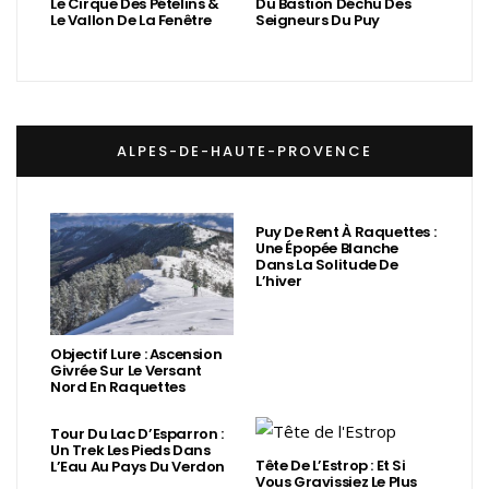
Le Cirque Des Pételins &
Du Bastion Déchu Des
Le Vallon De La Fenêtre
Seigneurs Du Puy
ALPES-DE-HAUTE-PROVENCE
Puy De Rent À Raquettes :
Une Épopée Blanche
Dans La Solitude De
L’hiver
Objectif Lure : Ascension
Givrée Sur Le Versant
Nord En Raquettes
Tour Du Lac D’Esparron :
Un Trek Les Pieds Dans
Tête De L’Estrop : Et Si
L’Eau Au Pays Du Verdon
Vous Gravissiez Le Plus