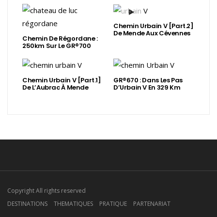
Chemin Urbain V [Part.2]
De Mende Aux Cévennes
Chemin De Régordane :
250km Sur Le GR®700
Chemin Urbain V [Part.1]
GR®670 : Dans Les Pas
De L’Aubrac À Mende
D’Urbain V En 329 Km
Copyright All rights reserved
DESTINATIONS
THEMATIQUES
PRATIQUE
PARTENARIAT