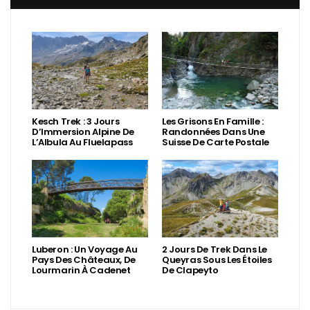
Kesch Trek : 3 Jours
Les Grisons En Famille :
D’Immersion Alpine De
Randonnées Dans Une
L’Albula Au Fluelapass
Suisse De Carte Postale
Luberon : Un Voyage Au
2 Jours De Trek Dans Le
Pays Des Châteaux, De
Queyras Sous Les Étoiles
Lourmarin À Cadenet
De Clapeyto