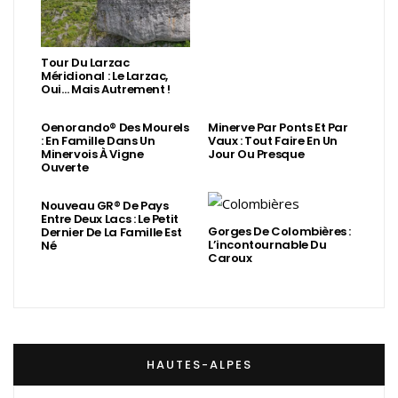
Tour Du Larzac
Méridional : Le Larzac,
Oui… Mais Autrement !
Oenorando® Des Mourels
Minerve Par Ponts Et Par
: En Famille Dans Un
Vaux : Tout Faire En Un
Minervois À Vigne
Jour Ou Presque
Ouverte
Nouveau GR® De Pays
Entre Deux Lacs : Le Petit
Gorges De Colombières :
Dernier De La Famille Est
L’incontournable Du
Né
Caroux
HAUTES-ALPES