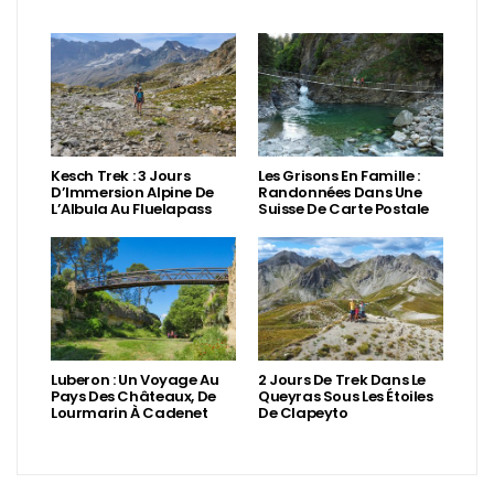
Kesch Trek : 3 Jours
Les Grisons En Famille :
D’Immersion Alpine De
Randonnées Dans Une
L’Albula Au Fluelapass
Suisse De Carte Postale
Luberon : Un Voyage Au
2 Jours De Trek Dans Le
Pays Des Châteaux, De
Queyras Sous Les Étoiles
Lourmarin À Cadenet
De Clapeyto