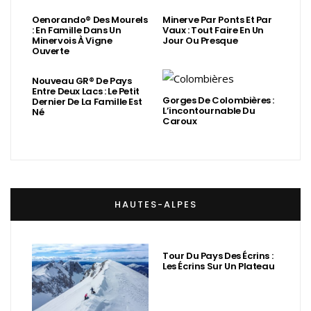
Oenorando® Des Mourels
Minerve Par Ponts Et Par
: En Famille Dans Un
Vaux : Tout Faire En Un
Minervois À Vigne
Jour Ou Presque
Ouverte
Nouveau GR® De Pays
Entre Deux Lacs : Le Petit
Gorges De Colombières :
Dernier De La Famille Est
L’incontournable Du
Né
Caroux
HAUTES-ALPES
Tour Du Pays Des Écrins :
Les Écrins Sur Un Plateau