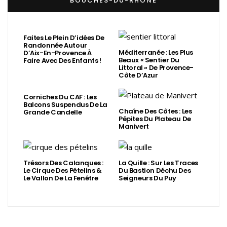
BOUCHES-DU-RHÔNE
Faites Le Plein D’idées De
Randonnée Autour
Méditerranée : Les Plus
D’Aix-En-Provence À
Beaux « Sentier Du
Faire Avec Des Enfants !
Littoral » De Provence-
Côte D’Azur
Corniches Du CAF : Les
Balcons Suspendus De La
Chaîne Des Côtes : Les
Grande Candelle
Pépites Du Plateau De
Manivert
Trésors Des Calanques :
La Quille : Sur Les Traces
Le Cirque Des Pételins &
Du Bastion Déchu Des
Le Vallon De La Fenêtre
Seigneurs Du Puy