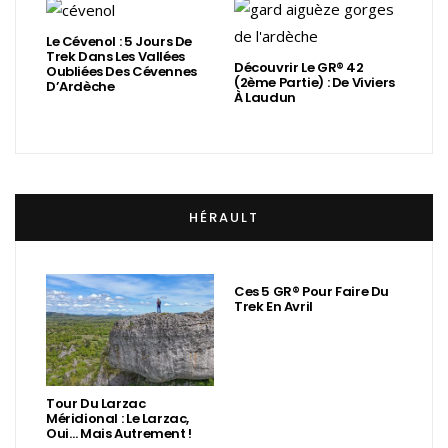
Le Cévenol : 5 Jours De
Trek Dans Les Vallées
Découvrir Le GR® 42
Oubliées Des Cévennes
(2ème Partie) : De Viviers
D’Ardèche
À Laudun
HÉRAULT
Ces 5 GR® Pour Faire Du
Trek En Avril
Tour Du Larzac
Méridional : Le Larzac,
Oui… Mais Autrement !