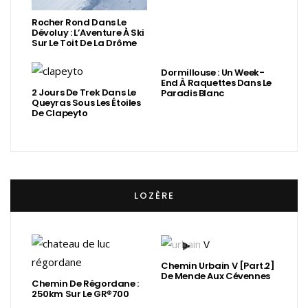
Rocher Rond Dans Le
Dévoluy : L’Aventure À Ski
Sur Le Toit De La Drôme
Dormillouse : Un Week-
End À Raquettes Dans Le
2 Jours De Trek Dans Le
Paradis Blanc
Queyras Sous Les Étoiles
De Clapeyto
LOZÈRE
Chemin Urbain V [Part.2]
De Mende Aux Cévennes
Chemin De Régordane :
250km Sur Le GR®700