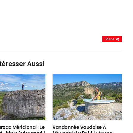
Share
téresser Aussi
rzac Méridional : Le
Randonnée Vaudoise À
ui… Mais Autrement !
Mérindol : Le Petit Luberon