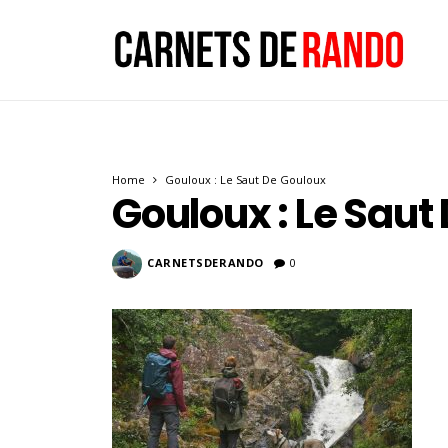
Home
Gouloux : Le Saut De Gouloux
Gouloux : Le Saut
CARNETSDERANDO
0