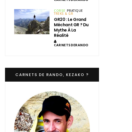
CORSE
PRATIQUE
TREKS & GR
GR20 : Le Grand
Méchant GR ? Du
Mythe À La
Réalité
CARNETSDERANDO
CARNETS DE RANDO, KEZAKO ?