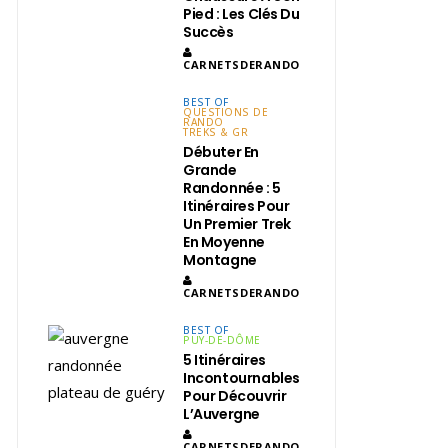
Pied : Les Clés Du
Succès
CARNETSDERANDO
BEST OF
QUESTIONS DE
RANDO
TREKS & GR
Débuter En
Grande
Randonnée : 5
Itinéraires Pour
Un Premier Trek
En Moyenne
Montagne
CARNETSDERANDO
BEST OF
PUY-DE-DÔME
5 Itinéraires
Incontournables
Pour Découvrir
L’Auvergne
CARNETSDERANDO