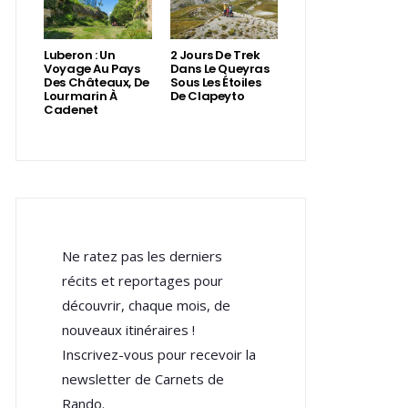
Luberon : Un
2 Jours De Trek
Voyage Au Pays
Dans Le Queyras
Des Châteaux, De
Sous Les Étoiles
Lourmarin À
De Clapeyto
Cadenet
Ne ratez pas les derniers
récits et reportages pour
découvrir, chaque mois, de
nouveaux itinéraires !
Inscrivez-vous pour recevoir la
newsletter de Carnets de
Rando.