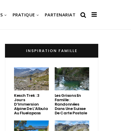
S
PRATIQUE
PARTENARIAT
INSPIRATION FAMILLE
Kesch Trek : 3
Les Grisons En
Jours
Famille :
D’Immersion
Randonnées
Alpine De L’Albula
Dans Une Suisse
Au Fluelapass
De Carte Postale