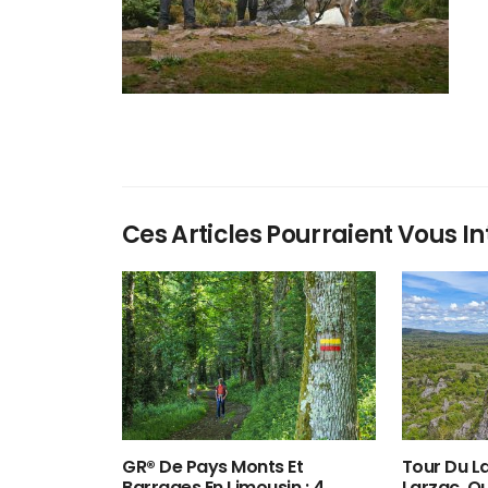
Ces Articles Pourraient Vous In
GR® De Pays Monts Et
Tour Du La
Barrages En Limousin : 4
Larzac, O