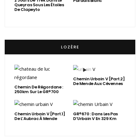
2 Jours De Trek Dans Le
Paradis Blanc
Queyras Sous Les Étoiles
De Clapeyto
LOZÈRE
Chemin Urbain V [Part.2]
De Mende Aux Cévennes
Chemin De Régordane :
250km Sur Le GR®700
Chemin Urbain V [Part.1]
GR®670 : Dans Les Pas
De L’Aubrac À Mende
D’Urbain V En 329 Km