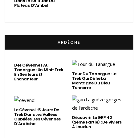
Dans La Solitude Du
Plateau D’Ambel
ARDÈCHE
Des Cévennes Au
Tanargue : Un Mini-Trek
Tour Du Tanargue : Le
En Senteurs Et
Trek Qui Défie La
Enchanteur
Montagne Du Dieu
Tonnerre
Le Cévenol : 5 Jours De
Trek Dans Les Vallées
Découvrir Le GR® 42
Oubliées Des Cévennes
(2ème Partie) : De Viviers
D’Ardèche
À Laudun