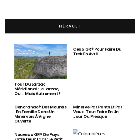
HÉRAULT
Ces 5 GR® Pour Faire Du
Trek En Avril
Tour Du Larzac
Méridional : Le Larzac,
Oui… Mais Autrement !
Oenorando® Des Mourels
Minerve Par Ponts Et Par
: En Famille Dans Un
Vaux : Tout Faire En Un
Minervois À Vigne
Jour Ou Presque
Ouverte
Nouveau GR® De Pays
Entre Deux Lacs : Le Petit