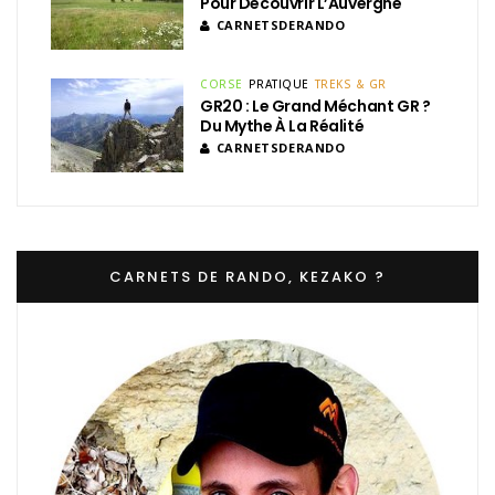
Pour Découvrir L’Auvergne
CARNETSDERANDO
CORSE
PRATIQUE
TREKS & GR
GR20 : Le Grand Méchant GR ?
Du Mythe À La Réalité
CARNETSDERANDO
CARNETS DE RANDO, KEZAKO ?