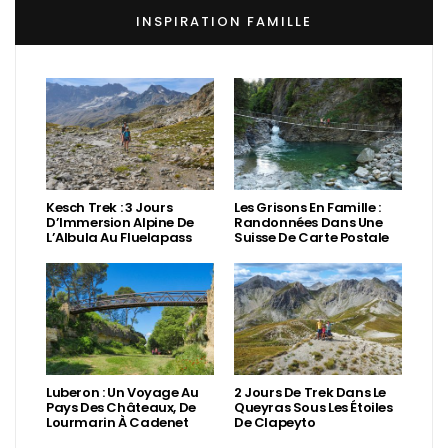
INSPIRATION FAMILLE
Kesch Trek : 3 Jours
Les Grisons En Famille :
D’Immersion Alpine De
Randonnées Dans Une
L’Albula Au Fluelapass
Suisse De Carte Postale
Luberon : Un Voyage Au
2 Jours De Trek Dans Le
Pays Des Châteaux, De
Queyras Sous Les Étoiles
Lourmarin À Cadenet
De Clapeyto