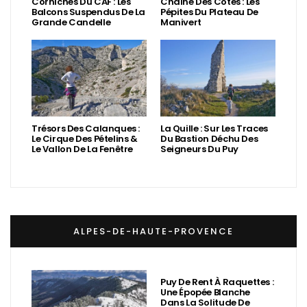
Corniches Du CAF : Les
Chaîne Des Côtes : Les
Balcons Suspendus De La
Pépites Du Plateau De
Grande Candelle
Manivert
Trésors Des Calanques :
La Quille : Sur Les Traces
Le Cirque Des Pételins &
Du Bastion Déchu Des
Le Vallon De La Fenêtre
Seigneurs Du Puy
ALPES-DE-HAUTE-PROVENCE
Puy De Rent À Raquettes :
Une Épopée Blanche
Dans La Solitude De