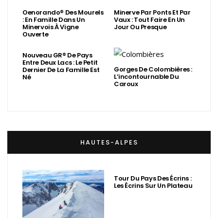
Oenorando® Des Mourels
Minerve Par Ponts Et Par
: En Famille Dans Un
Vaux : Tout Faire En Un
Minervois À Vigne
Jour Ou Presque
Ouverte
Nouveau GR® De Pays
Entre Deux Lacs : Le Petit
Gorges De Colombières :
Dernier De La Famille Est
L’incontournable Du
Né
Caroux
HAUTES-ALPES
Tour Du Pays Des Écrins :
Les Écrins Sur Un Plateau