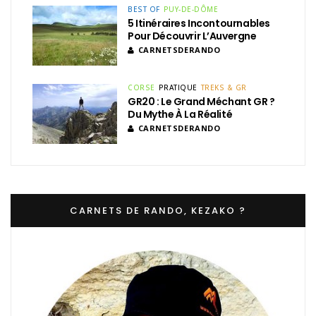
BEST OF
PUY-DE-DÔME
5 Itinéraires Incontournables
Pour Découvrir L’Auvergne
CARNETSDERANDO
CORSE
PRATIQUE
TREKS & GR
GR20 : Le Grand Méchant GR ?
Du Mythe À La Réalité
CARNETSDERANDO
CARNETS DE RANDO, KEZAKO ?