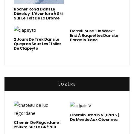
Rocher Rond Dans Le
Dévoluy : L’Aventure À Ski
Sur Le Toit De La Drôme
Dormillouse : Un Week-
End À Raquettes Dans Le
2 Jours De Trek Dans Le
Paradis Blanc
Queyras Sous Les Étoiles
De Clapeyto
LOZÈRE
Chemin Urbain V [Part.2]
De Mende Aux Cévennes
Chemin De Régordane :
250km Sur Le GR®700