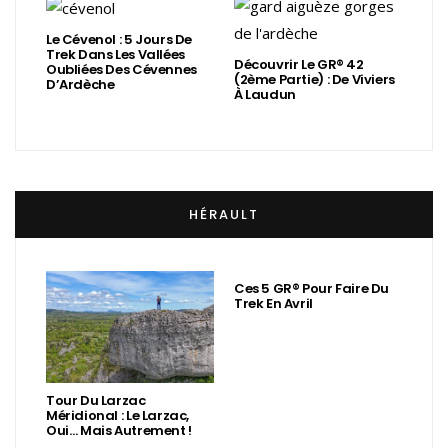
Le Cévenol : 5 Jours De
Trek Dans Les Vallées
Découvrir Le GR® 42
Oubliées Des Cévennes
(2ème Partie) : De Viviers
D’Ardèche
À Laudun
HÉRAULT
Ces 5 GR® Pour Faire Du
Trek En Avril
Tour Du Larzac
Méridional : Le Larzac,
Oui… Mais Autrement !