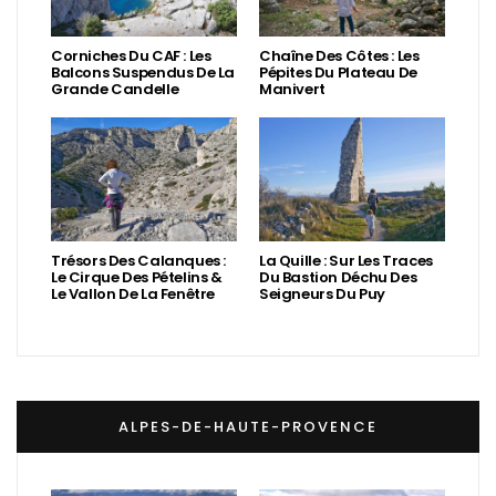
Corniches Du CAF : Les
Chaîne Des Côtes : Les
Balcons Suspendus De La
Pépites Du Plateau De
Grande Candelle
Manivert
Trésors Des Calanques :
La Quille : Sur Les Traces
Le Cirque Des Pételins &
Du Bastion Déchu Des
Le Vallon De La Fenêtre
Seigneurs Du Puy
ALPES-DE-HAUTE-PROVENCE