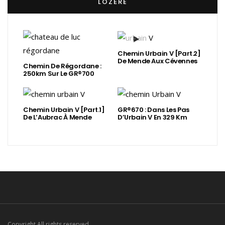
LOZÈRE
Chemin Urbain V [Part.2]
De Mende Aux Cévennes
Chemin De Régordane :
250km Sur Le GR®700
Chemin Urbain V [Part.1]
GR®670 : Dans Les Pas
De L’Aubrac À Mende
D’Urbain V En 329 Km
Copyright All rights reserved