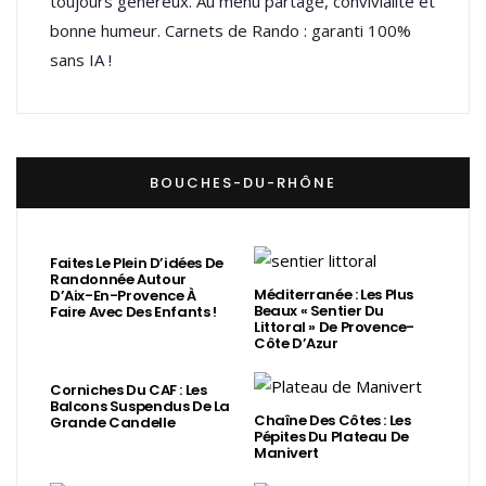
toujours généreux. Au menu partage, convivialité et
bonne humeur. Carnets de Rando : garanti 100%
sans IA !
BOUCHES-DU-RHÔNE
Faites Le Plein D’idées De
Randonnée Autour
Méditerranée : Les Plus
D’Aix-En-Provence À
Beaux « Sentier Du
Faire Avec Des Enfants !
Littoral » De Provence-
Côte D’Azur
Corniches Du CAF : Les
Balcons Suspendus De La
Chaîne Des Côtes : Les
Grande Candelle
Pépites Du Plateau De
Manivert