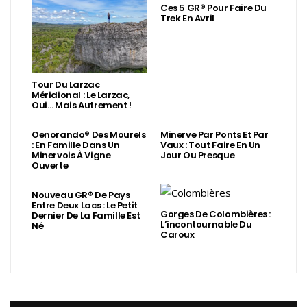
Ces 5 GR® Pour Faire Du
Trek En Avril
Tour Du Larzac
Méridional : Le Larzac,
Oui… Mais Autrement !
Oenorando® Des Mourels
Minerve Par Ponts Et Par
: En Famille Dans Un
Vaux : Tout Faire En Un
Minervois À Vigne
Jour Ou Presque
Ouverte
Nouveau GR® De Pays
Entre Deux Lacs : Le Petit
Gorges De Colombières :
Dernier De La Famille Est
L’incontournable Du
Né
Caroux