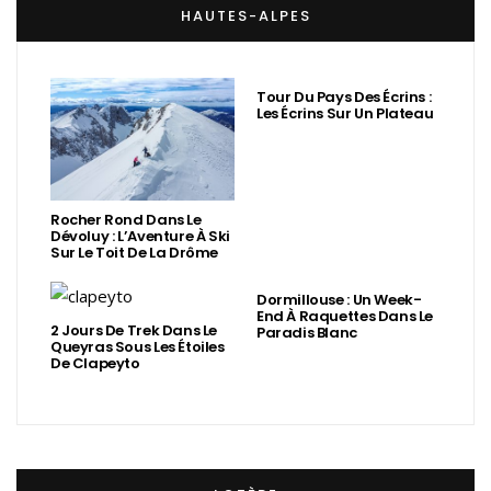
HAUTES-ALPES
Tour Du Pays Des Écrins :
Les Écrins Sur Un Plateau
Rocher Rond Dans Le
Dévoluy : L’Aventure À Ski
Sur Le Toit De La Drôme
Dormillouse : Un Week-
End À Raquettes Dans Le
2 Jours De Trek Dans Le
Paradis Blanc
Queyras Sous Les Étoiles
De Clapeyto