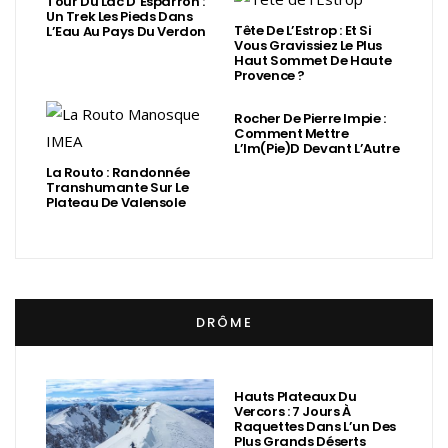
Tour Du Lac D’Esparron :
Un Trek Les Pieds Dans
Tête De L’Estrop : Et Si
L’Eau Au Pays Du Verdon
Vous Gravissiez Le Plus
Haut Sommet De Haute
Provence ?
Rocher De Pierre Impie :
Comment Mettre
L’Im(Pie)d Devant L’Autre
La Routo : Randonnée
Transhumante Sur Le
Plateau De Valensole
DRÔME
Hauts Plateaux Du
Vercors : 7 Jours À
Raquettes Dans L’un Des
Plus Grands Déserts