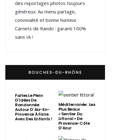
des reportages photos toujours
généreux. Au menu partage,
convivialité et bonne humeur.
Carnets de Rando : garanti 100%
sans IA !
BOUCHES-DU-RHÔNE
Faites Le Plein
D’idées De
Méditerranée : Les
Randonnée
Plus Beaux
Autour D’Aix-En-
« Sentier Du
Provence À Faire
Littoral » De
Avec Des Enfants !
Provence-Côte
D’Azur