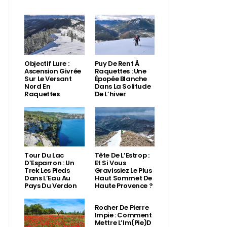
Objectif Lure :
Puy De Rent À
Ascension Givrée
Raquettes : Une
Sur Le Versant
Épopée Blanche
Nord En
Dans La Solitude
Raquettes
De L’hiver
Tour Du Lac
Tête De L’Estrop :
D’Esparron : Un
Et Si Vous
Trek Les Pieds
Gravissiez Le Plus
Dans L’Eau Au
Haut Sommet De
Pays Du Verdon
Haute Provence ?
Rocher De Pierre
Impie : Comment
Mettre L’Im(Pie)d