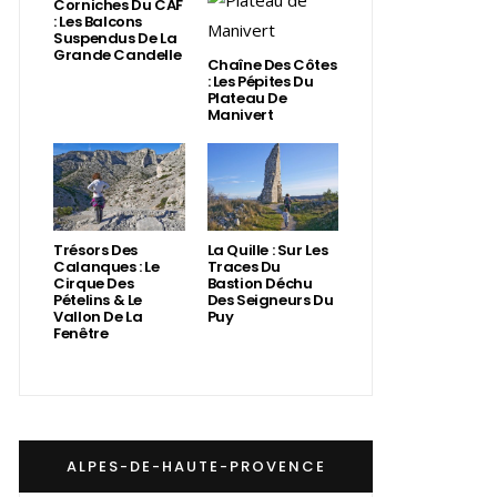
Corniches Du CAF
: Les Balcons
Suspendus De La
Grande Candelle
Chaîne Des Côtes
: Les Pépites Du
Plateau De
Manivert
Trésors Des
La Quille : Sur Les
Calanques : Le
Traces Du
Cirque Des
Bastion Déchu
Pételins & Le
Des Seigneurs Du
Vallon De La
Puy
Fenêtre
ALPES-DE-HAUTE-PROVENCE