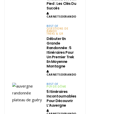
Pied : Les Clés Du
Succès
CARNETSDERANDO
BEST OF
QUESTIONS DE
RANDO
TREKS & GR
Débuter En
Grande
Randonnée : 5
Itinéraires Pour
Un Premier Trek
En Moyenne
Montagne
CARNETSDERANDO
BEST OF
PUY-DE-DÔME
5 Itinéraires
Incontournables
Pour Découvrir
L’Auvergne
CARNETSDERANDO