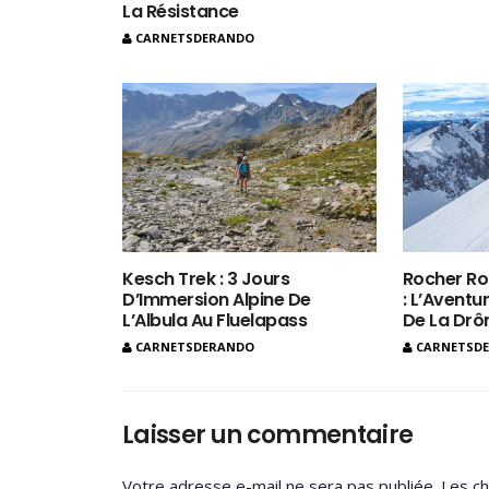
La Résistance
CARNETSDERANDO
Kesch Trek : 3 Jours
Rocher Ro
D’Immersion Alpine De
: L’Aventur
L’Albula Au Fluelapass
De La Dr
CARNETSDERANDO
CARNETSD
Laisser un commentaire
Votre adresse e-mail ne sera pas publiée.
Les ch