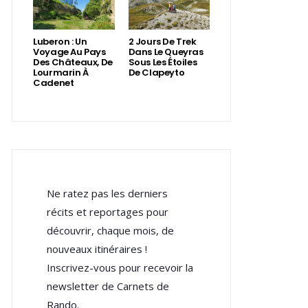
Luberon : Un
2 Jours De Trek
Voyage Au Pays
Dans Le Queyras
Des Châteaux, De
Sous Les Étoiles
Lourmarin À
De Clapeyto
Cadenet
Ne ratez pas les derniers
récits et reportages pour
découvrir, chaque mois, de
nouveaux itinéraires !
Inscrivez-vous pour recevoir la
newsletter de Carnets de
Rando.