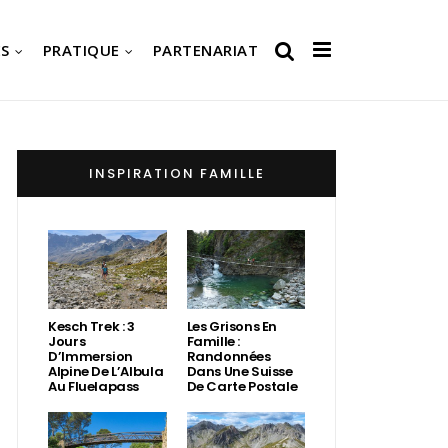
S
PRATIQUE
PARTENARIAT
INSPIRATION FAMILLE
Kesch Trek : 3
Les Grisons En
Jours
Famille :
D’Immersion
Randonnées
Alpine De L’Albula
Dans Une Suisse
Au Fluelapass
De Carte Postale