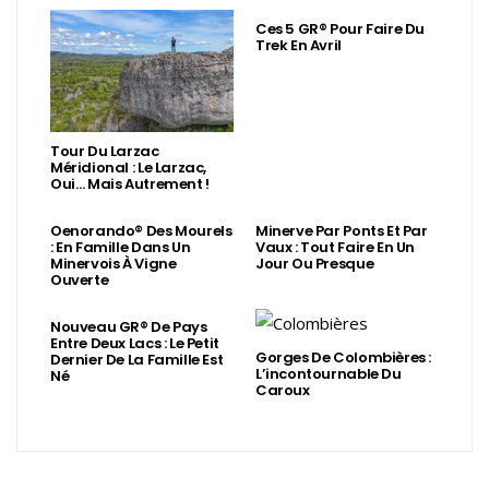
Ces 5 GR® Pour Faire Du
Trek En Avril
Tour Du Larzac
Méridional : Le Larzac,
Oui… Mais Autrement !
Oenorando® Des Mourels
Minerve Par Ponts Et Par
: En Famille Dans Un
Vaux : Tout Faire En Un
Minervois À Vigne
Jour Ou Presque
Ouverte
Nouveau GR® De Pays
Entre Deux Lacs : Le Petit
Gorges De Colombières :
Dernier De La Famille Est
L’incontournable Du
Né
Caroux