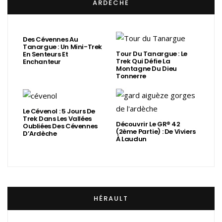
ARDÈCHE
Des Cévennes Au
Tanargue : Un Mini-Trek
Tour Du Tanargue : Le
En Senteurs Et
Trek Qui Défie La
Enchanteur
Montagne Du Dieu
Tonnerre
Le Cévenol : 5 Jours De
Trek Dans Les Vallées
Découvrir Le GR® 42
Oubliées Des Cévennes
(2ème Partie) : De Viviers
D’Ardèche
À Laudun
HÉRAULT