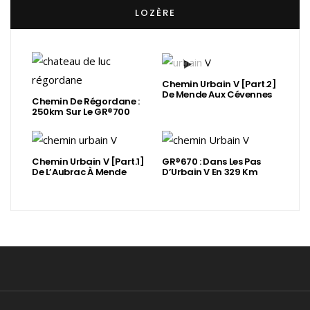
LOZÈRE
Chemin Urbain V [Part.2]
De Mende Aux Cévennes
Chemin De Régordane :
250km Sur Le GR®700
Chemin Urbain V [Part.1]
GR®670 : Dans Les Pas
De L’Aubrac À Mende
D’Urbain V En 329 Km