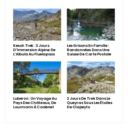
Kesch Trek : 3 Jours
Les Grisons En Famille :
D’Immersion Alpine De
Randonnées Dans Une
L’Albula Au Fluelapass
Suisse De Carte Postale
Luberon : Un Voyage Au
2 Jours De Trek Dans Le
Pays Des Châteaux, De
Queyras Sous Les Étoiles
Lourmarin À Cadenet
De Clapeyto