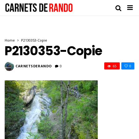
Home
P2130353-Copie
P2130353-Copie
CARNETSDERANDO
0
65
0