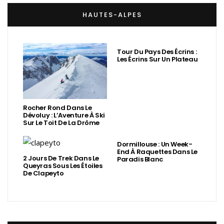
HAUTES-ALPES
Tour Du Pays Des Écrins :
Les Écrins Sur Un Plateau
Rocher Rond Dans Le
Dévoluy : L’Aventure À Ski
Sur Le Toit De La Drôme
Dormillouse : Un Week-
End À Raquettes Dans Le
2 Jours De Trek Dans Le
Paradis Blanc
Queyras Sous Les Étoiles
De Clapeyto