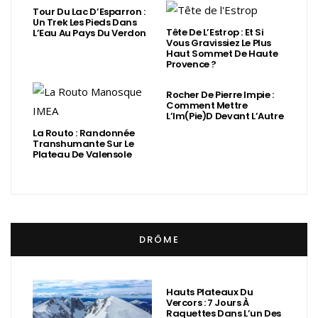
Tour Du Lac D’Esparron :
Un Trek Les Pieds Dans
Tête De L’Estrop : Et Si
L’Eau Au Pays Du Verdon
Vous Gravissiez Le Plus
Haut Sommet De Haute
Provence ?
Rocher De Pierre Impie :
Comment Mettre
L’Im(Pie)d Devant L’Autre
La Routo : Randonnée
Transhumante Sur Le
Plateau De Valensole
DRÔME
Hauts Plateaux Du
Vercors : 7 Jours À
Raquettes Dans L’un Des