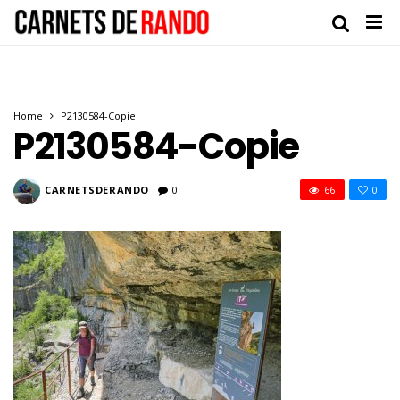
Home
P2130584-Copie
P2130584-Copie
CARNETSDERANDO
0
66
0