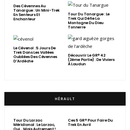
Des Cévennes Au
Tanargue : Un Mini-Trek
Tour Du Tanargue : Le
En Senteurs Et
Trek Qui Défie La
Enchanteur
Montagne Du Dieu
Tonnerre
Le Cévenol : 5 Jours De
Trek Dans Les Vallées
Découvrir Le GR® 42
Oubliées Des Cévennes
(2ème Partie) : De Viviers
D’Ardèche
À Laudun
HÉRAULT
Tour Du Larzac
Ces 5 GR® Pour Faire Du
Méridional : Le Larzac,
Trek En Avril
Oui… Mais Autrement !