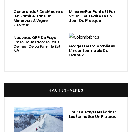
Oenorando® Des Mourels
Minerve Par Ponts Et Par
: En Famille Dans Un
Vaux : Tout Faire En Un
Minervois À Vigne
Jour Ou Presque
Ouverte
Nouveau GR® De Pays
Entre Deux Lacs : Le Petit
Gorges De Colombières :
Dernier De La Famille Est
L’incontournable Du
Né
Caroux
HAUTES-ALPES
Tour Du Pays Des Écrins :
Les Écrins Sur Un Plateau