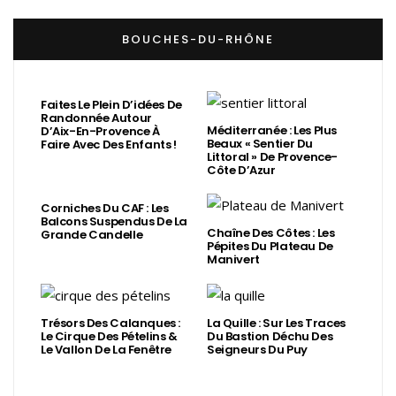
BOUCHES-DU-RHÔNE
Faites Le Plein D’idées De
Randonnée Autour
Méditerranée : Les Plus
D’Aix-En-Provence À
Beaux « Sentier Du
Faire Avec Des Enfants !
Littoral » De Provence-
Côte D’Azur
Corniches Du CAF : Les
Balcons Suspendus De La
Chaîne Des Côtes : Les
Grande Candelle
Pépites Du Plateau De
Manivert
Trésors Des Calanques :
La Quille : Sur Les Traces
Le Cirque Des Pételins &
Du Bastion Déchu Des
Le Vallon De La Fenêtre
Seigneurs Du Puy