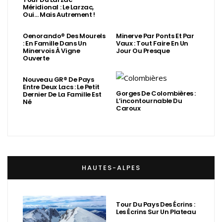
Méridional : Le Larzac,
Oui… Mais Autrement !
Oenorando® Des Mourels
Minerve Par Ponts Et Par
: En Famille Dans Un
Vaux : Tout Faire En Un
Minervois À Vigne
Jour Ou Presque
Ouverte
Nouveau GR® De Pays
Entre Deux Lacs : Le Petit
Gorges De Colombières :
Dernier De La Famille Est
L’incontournable Du
Né
Caroux
HAUTES-ALPES
Tour Du Pays Des Écrins :
Les Écrins Sur Un Plateau