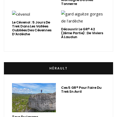
Tonnerre
Le Cévenol : 5 Jours De
Trek Dans Les Vallées
Découvrir Le GR® 42
Oubliées Des Cévennes
(2ème Partie) : De Viviers
D’Ardèche
À Laudun
HÉRAULT
Ces 5 GR® Pour Faire Du
Trek En Avril
Tour Du Larzac