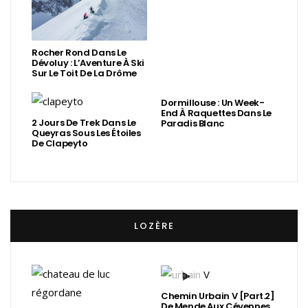
Rocher Rond Dans Le
Dévoluy : L’Aventure À Ski
Sur Le Toit De La Drôme
Dormillouse : Un Week-
End À Raquettes Dans Le
2 Jours De Trek Dans Le
Paradis Blanc
Queyras Sous Les Étoiles
De Clapeyto
LOZÈRE
Chemin Urbain V [Part.2]
De Mende Aux Cévennes