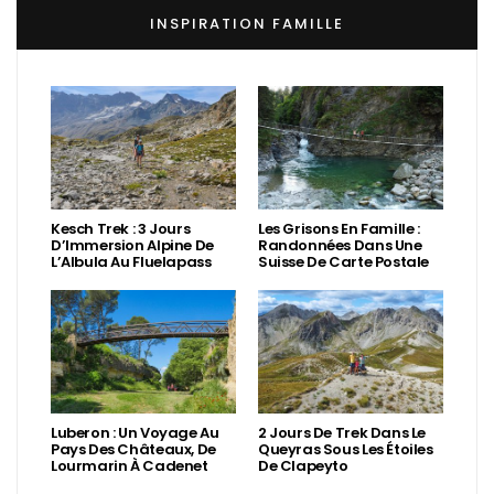
INSPIRATION FAMILLE
Kesch Trek : 3 Jours
Les Grisons En Famille :
D’Immersion Alpine De
Randonnées Dans Une
L’Albula Au Fluelapass
Suisse De Carte Postale
Luberon : Un Voyage Au
2 Jours De Trek Dans Le
Pays Des Châteaux, De
Queyras Sous Les Étoiles
Lourmarin À Cadenet
De Clapeyto