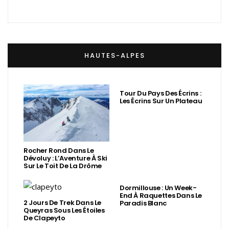
HAUTES-ALPES
Tour Du Pays Des Écrins :
Les Écrins Sur Un Plateau
Rocher Rond Dans Le
Dévoluy : L’Aventure À Ski
Sur Le Toit De La Drôme
Dormillouse : Un Week-
End À Raquettes Dans Le
2 Jours De Trek Dans Le
Paradis Blanc
Queyras Sous Les Étoiles
De Clapeyto