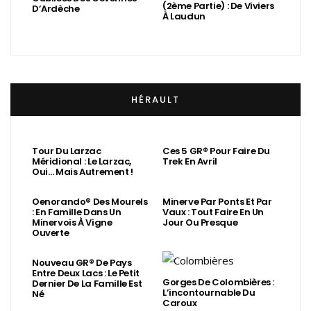
(2ème Partie) : De Viviers
D’Ardèche
À Laudun
HÉRAULT
Tour Du Larzac
Ces 5 GR® Pour Faire Du
Méridional : Le Larzac,
Trek En Avril
Oui… Mais Autrement !
Oenorando® Des Mourels
Minerve Par Ponts Et Par
: En Famille Dans Un
Vaux : Tout Faire En Un
Minervois À Vigne
Jour Ou Presque
Ouverte
Nouveau GR® De Pays
Entre Deux Lacs : Le Petit
Gorges De Colombières :
Dernier De La Famille Est
L’incontournable Du
Né
Caroux