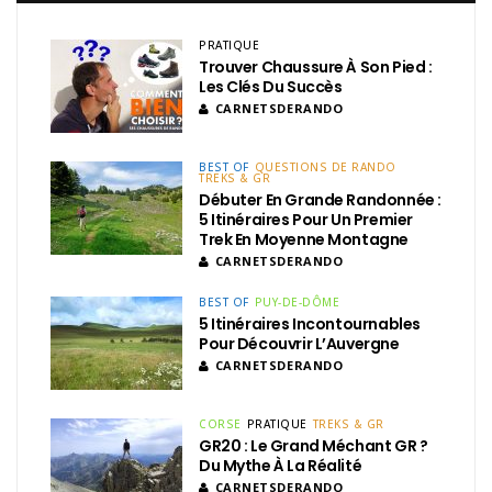
PRATIQUE
Trouver Chaussure À Son Pied :
Les Clés Du Succès
CARNETSDERANDO
BEST OF
QUESTIONS DE RANDO
TREKS & GR
Débuter En Grande Randonnée :
5 Itinéraires Pour Un Premier
Trek En Moyenne Montagne
CARNETSDERANDO
BEST OF
PUY-DE-DÔME
5 Itinéraires Incontournables
Pour Découvrir L’Auvergne
CARNETSDERANDO
CORSE
PRATIQUE
TREKS & GR
GR20 : Le Grand Méchant GR ?
Du Mythe À La Réalité
CARNETSDERANDO