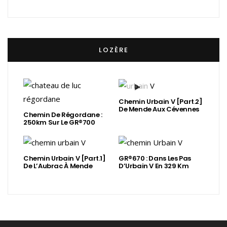
LOZÈRE
Chemin Urbain V [Part.2]
De Mende Aux Cévennes
Chemin De Régordane :
250km Sur Le GR®700
Chemin Urbain V [Part.1]
GR®670 : Dans Les Pas
De L’Aubrac À Mende
D’Urbain V En 329 Km