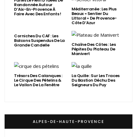
Faites Le Plein D’idées De
Randonnée Autour
Méditerranée : Les Plus
D’Aix-En-Provence À
Beaux « Sentier Du
Faire Avec Des Enfants !
Littoral » De Provence-
Côte D’Azur
Corniches Du CAF : Les
Balcons Suspendus De La
Chaîne Des Côtes : Les
Grande Candelle
Pépites Du Plateau De
Manivert
Trésors Des Calanques :
La Quille : Sur Les Traces
Le Cirque Des Pételins &
Du Bastion Déchu Des
Le Vallon De La Fenêtre
Seigneurs Du Puy
ALPES-DE-HAUTE-PROVENCE