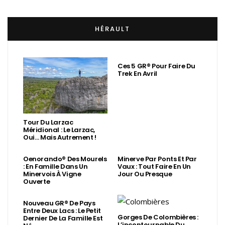
HÉRAULT
Ces 5 GR® Pour Faire Du
Trek En Avril
Tour Du Larzac
Méridional : Le Larzac,
Oui… Mais Autrement !
Oenorando® Des Mourels
Minerve Par Ponts Et Par
: En Famille Dans Un
Vaux : Tout Faire En Un
Minervois À Vigne
Jour Ou Presque
Ouverte
Nouveau GR® De Pays
Entre Deux Lacs : Le Petit
Gorges De Colombières :
Dernier De La Famille Est
L’incontournable Du