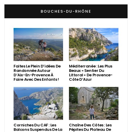
BOUCHES-DU-RHÔNE
Faites Le Plein D’idées De
Méditerranée : Les Plus
Randonnée Autour
Beaux « Sentier Du
D’Aix-En-Provence À
Littoral » De Provence-
Faire Avec Des Enfants !
Côte D’Azur
Corniches Du CAF : Les
Chaîne Des Côtes : Les
Balcons Suspendus De La
Pépites Du Plateau De