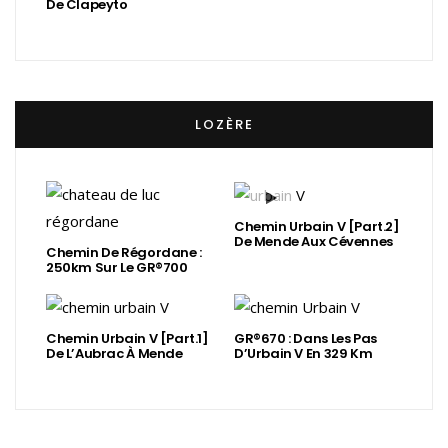
De Clapeyto
LOZÈRE
Chemin Urbain V [Part.2]
De Mende Aux Cévennes
Chemin De Régordane :
250km Sur Le GR®700
Chemin Urbain V [Part.1]
GR®670 : Dans Les Pas
De L’Aubrac À Mende
D’Urbain V En 329 Km