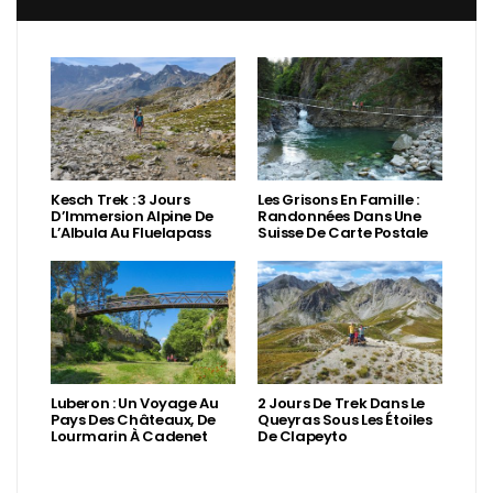
Kesch Trek : 3 Jours
Les Grisons En Famille :
D’Immersion Alpine De
Randonnées Dans Une
L’Albula Au Fluelapass
Suisse De Carte Postale
Luberon : Un Voyage Au
2 Jours De Trek Dans Le
Pays Des Châteaux, De
Queyras Sous Les Étoiles
Lourmarin À Cadenet
De Clapeyto