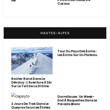
Né
Caroux
HAUTES-ALPES
Tour Du Pays Des Écrins :
Les Écrins Sur Un Plateau
Rocher Rond Dans Le
Dévoluy : L’Aventure À Ski
Sur Le Toit De La Drôme
Dormillouse : Un Week-
End À Raquettes Dans Le
2 Jours De Trek Dans Le
Paradis Blanc
Queyras Sous Les Étoiles